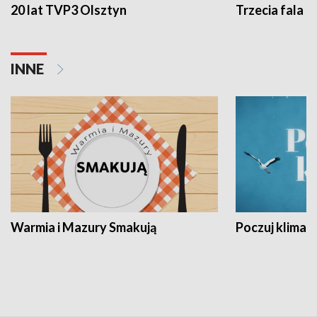
20 lat TVP3 Olsztyn
Trzecia fala -
INNE
Warmia i Mazury Smakują
Poczuj klimat