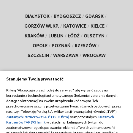
BIAŁYSTOK
/
BYDGOSZCZ
/
GDAŃSK
/
GORZÓW WLKP.
/
KATOWICE
/
KIELCE
/
KRAKÓW
/
LUBLIN
/
ŁÓDŹ
/
OLSZTYN
/
OPOLE
/
POZNAŃ
/
RZESZÓW
/
SZCZECIN
/
WARSZAWA
/
WROCŁAW
Szanujemy Twoją prywatność
Dołącz do nas:
Kliknij "Akceptuję i przechodzę do serwisu", aby wyrazić zgody na
korzystanie z technologii automatycznego śledzenia i zbierania danych,
TVP
dostęp do informacji na Twoim urządzeniu końcowym i ich
Abonament TVP
przechowywanie oraz na przetwarzanie Twoich danych osobowych przez
Regulamin TVP
nas, czyli Telewizję Polską S.A. w likwidacji (zwaną dalej również „TVP”),
Emisja w TVP
Zaufanych Partnerów z IAB* (1201 firm)
oraz pozostałych
Zaufanych
Polityka prywatności
Partnerów TVP (93 firm)
, w celach marketingowych (w tym do
Centrum informacji TVP
Moje zgody
zautomatyzowanego dopasowania reklam do Twoich zainteresowań i
mierzenia ich skuteczności) i pozostałych, które wskazujemy poniżej, a