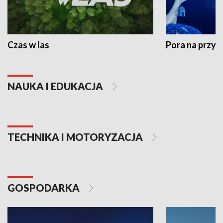
Czas w las
Pora na przyr
NAUKA I EDUKACJA
TECHNIKA I MOTORYZACJA
GOSPODARKA