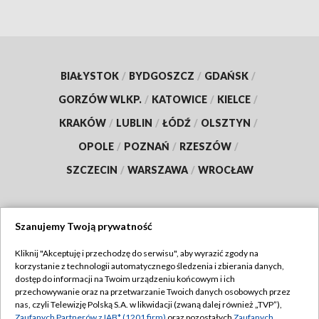
BIAŁYSTOK
/
BYDGOSZCZ
/
GDAŃSK
/
GORZÓW WLKP.
/
KATOWICE
/
KIELCE
/
KRAKÓW
/
LUBLIN
/
ŁÓDŹ
/
OLSZTYN
/
OPOLE
/
POZNAŃ
/
RZESZÓW
/
SZCZECIN
/
WARSZAWA
/
WROCŁAW
Szanujemy Twoją prywatność
Dołącz do nas:
Kliknij "Akceptuję i przechodzę do serwisu", aby wyrazić zgody na
korzystanie z technologii automatycznego śledzenia i zbierania danych,
TVP
dostęp do informacji na Twoim urządzeniu końcowym i ich
Abonament TVP
przechowywanie oraz na przetwarzanie Twoich danych osobowych przez
Regulamin TVP
nas, czyli Telewizję Polską S.A. w likwidacji (zwaną dalej również „TVP”),
Emisja w TVP
Zaufanych Partnerów z IAB* (1201 firm)
oraz pozostałych
Zaufanych
Polityka prywatności