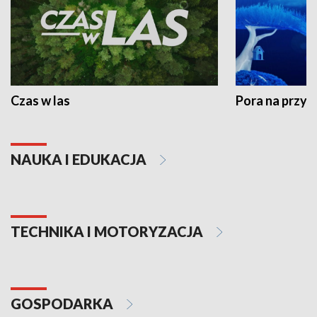
Czas w las
Pora na przyr
NAUKA I EDUKACJA
TECHNIKA I MOTORYZACJA
GOSPODARKA