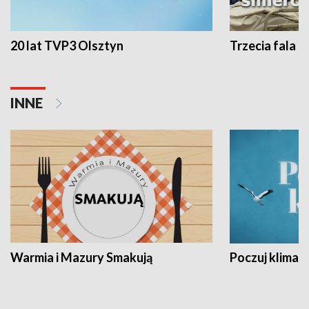
20 lat TVP3 Olsztyn
Trzecia fala -
INNE
Warmia i Mazury Smakują
Poczuj klimat