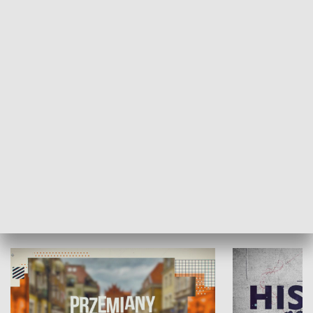
SPOŁECZEŃSTWO
Moje miejsce
Winda region
HISTORIA