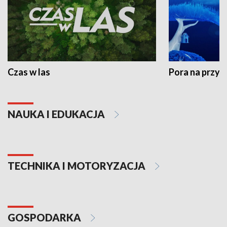
Czas w las
Pora na przyr
NAUKA I EDUKACJA
TECHNIKA I MOTORYZACJA
GOSPODARKA