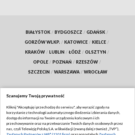
BIAŁYSTOK
/
BYDGOSZCZ
/
GDAŃSK
/
GORZÓW WLKP.
/
KATOWICE
/
KIELCE
/
KRAKÓW
/
LUBLIN
/
ŁÓDŹ
/
OLSZTYN
/
OPOLE
/
POZNAŃ
/
RZESZÓW
/
SZCZECIN
/
WARSZAWA
/
WROCŁAW
Szanujemy Twoją prywatność
Dołącz do nas:
Kliknij "Akceptuję i przechodzę do serwisu", aby wyrazić zgody na
korzystanie z technologii automatycznego śledzenia i zbierania danych,
TVP
dostęp do informacji na Twoim urządzeniu końcowym i ich
Abonament TVP
przechowywanie oraz na przetwarzanie Twoich danych osobowych przez
Regulamin TVP
nas, czyli Telewizję Polską S.A. w likwidacji (zwaną dalej również „TVP”),
Emisja w TVP
Zaufanych Partnerów z IAB* (1201 firm)
oraz pozostałych
Zaufanych
Polityka prywatności