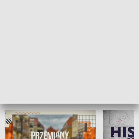
SPOŁECZEŃSTWO
Moje miejsce
Winda region
HISTORIA