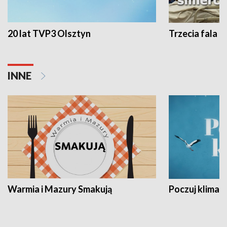
20 lat TVP3 Olsztyn
Trzecia fala -
INNE
Warmia i Mazury Smakują
Poczuj klimat