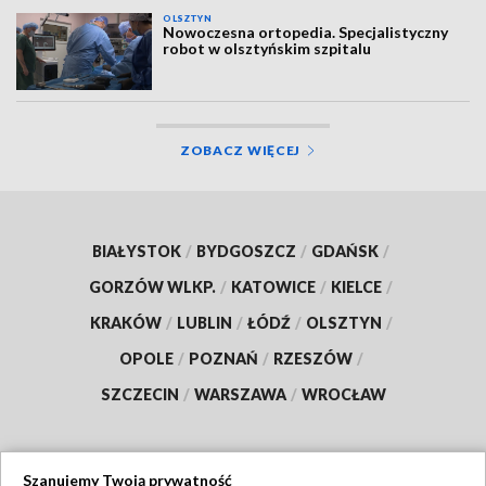
OLSZTYN
Nowoczesna ortopedia. Specjalistyczny
robot w olsztyńskim szpitalu
ZOBACZ WIĘCEJ
BIAŁYSTOK
/
BYDGOSZCZ
/
GDAŃSK
/
GORZÓW WLKP.
/
KATOWICE
/
KIELCE
/
KRAKÓW
/
LUBLIN
/
ŁÓDŹ
/
OLSZTYN
/
OPOLE
/
POZNAŃ
/
RZESZÓW
/
SZCZECIN
/
WARSZAWA
/
WROCŁAW
Szanujemy Twoją prywatność