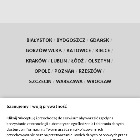
BIAŁYSTOK
/
BYDGOSZCZ
/
GDAŃSK
/
GORZÓW WLKP.
/
KATOWICE
/
KIELCE
/
KRAKÓW
/
LUBLIN
/
ŁÓDŹ
/
OLSZTYN
/
OPOLE
/
POZNAŃ
/
RZESZÓW
/
SZCZECIN
/
WARSZAWA
/
WROCŁAW
Szanujemy Twoją prywatność
Dołącz do nas:
Kliknij "Akceptuję i przechodzę do serwisu", aby wyrazić zgody na
korzystanie z technologii automatycznego śledzenia i zbierania danych,
TVP
dostęp do informacji na Twoim urządzeniu końcowym i ich
Abonament TVP
przechowywanie oraz na przetwarzanie Twoich danych osobowych przez
Regulamin TVP