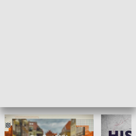
SPOŁECZEŃSTWO
Moje miejsce
Winda region
HISTORIA