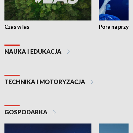
Czas w las
Pora na przyr
NAUKA I EDUKACJA
TECHNIKA I MOTORYZACJA
GOSPODARKA