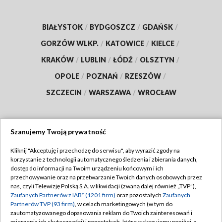
BIAŁYSTOK
/
BYDGOSZCZ
/
GDAŃSK
/
GORZÓW WLKP.
/
KATOWICE
/
KIELCE
/
KRAKÓW
/
LUBLIN
/
ŁÓDŹ
/
OLSZTYN
/
OPOLE
/
POZNAŃ
/
RZESZÓW
/
SZCZECIN
/
WARSZAWA
/
WROCŁAW
Szanujemy Twoją prywatność
Dołącz do nas:
Kliknij "Akceptuję i przechodzę do serwisu", aby wyrazić zgody na
korzystanie z technologii automatycznego śledzenia i zbierania danych,
TVP
dostęp do informacji na Twoim urządzeniu końcowym i ich
Abonament TVP
przechowywanie oraz na przetwarzanie Twoich danych osobowych przez
Regulamin TVP
nas, czyli Telewizję Polską S.A. w likwidacji (zwaną dalej również „TVP”),
Emisja w TVP
Zaufanych Partnerów z IAB* (1201 firm)
oraz pozostałych
Zaufanych
Polityka prywatności
Partnerów TVP (93 firm)
, w celach marketingowych (w tym do
Centrum informacji TVP
Moje zgody
zautomatyzowanego dopasowania reklam do Twoich zainteresowań i
mierzenia ich skuteczności) i pozostałych, które wskazujemy poniżej, a