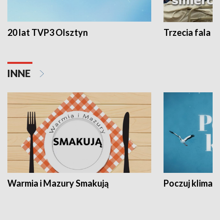
20 lat TVP3 Olsztyn
Trzecia fala -
INNE
Warmia i Mazury Smakują
Poczuj klimat