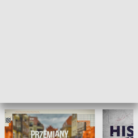
SPOŁECZEŃSTWO
Moje miejsce
Winda region
HISTORIA