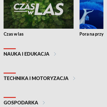
Czas w las
Pora na przyr
NAUKA I EDUKACJA
TECHNIKA I MOTORYZACJA
GOSPODARKA