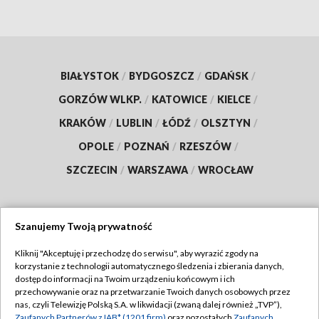
BIAŁYSTOK
/
BYDGOSZCZ
/
GDAŃSK
/
GORZÓW WLKP.
/
KATOWICE
/
KIELCE
/
KRAKÓW
/
LUBLIN
/
ŁÓDŹ
/
OLSZTYN
/
OPOLE
/
POZNAŃ
/
RZESZÓW
/
SZCZECIN
/
WARSZAWA
/
WROCŁAW
Szanujemy Twoją prywatność
Dołącz do nas:
Kliknij "Akceptuję i przechodzę do serwisu", aby wyrazić zgody na
korzystanie z technologii automatycznego śledzenia i zbierania danych,
TVP
dostęp do informacji na Twoim urządzeniu końcowym i ich
Abonament TVP
przechowywanie oraz na przetwarzanie Twoich danych osobowych przez
Regulamin TVP
nas, czyli Telewizję Polską S.A. w likwidacji (zwaną dalej również „TVP”),
Emisja w TVP
Zaufanych Partnerów z IAB* (1201 firm)
oraz pozostałych
Zaufanych
Polityka prywatności