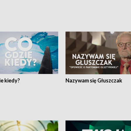
e kiedy?
Nazywam się Głuszczak