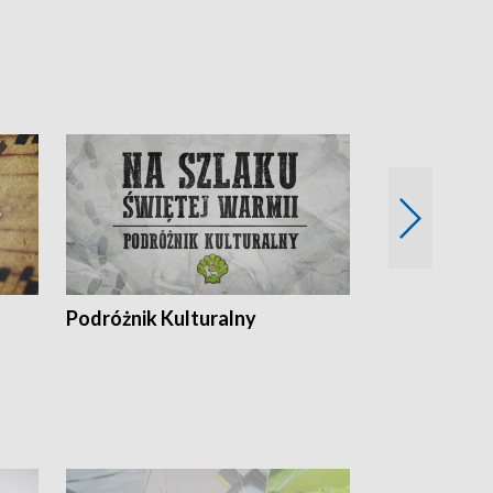
Podróżnik Kulturalny
Okolice Szla