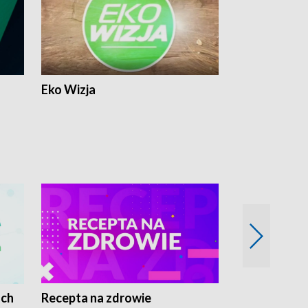
Eko Wizja
ach
Recepta na zdrowie
Wybieram z