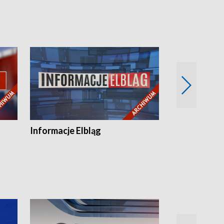
Informacje Elbląg
Wstaje nowy