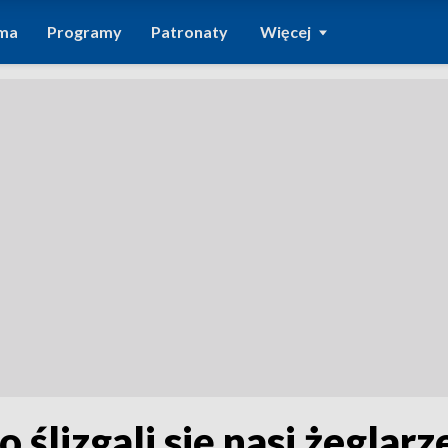
ma
Programy
Patronaty
Więcej
ślizgali się nasi żeglarz