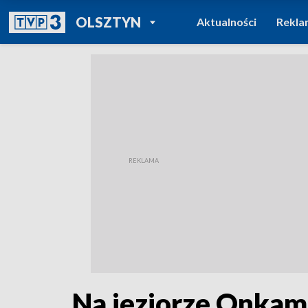
POWRÓT DO
OLSZTYN
Aktualności
Rekla
TVP REGIONY
Na jeziorze Onkamo 