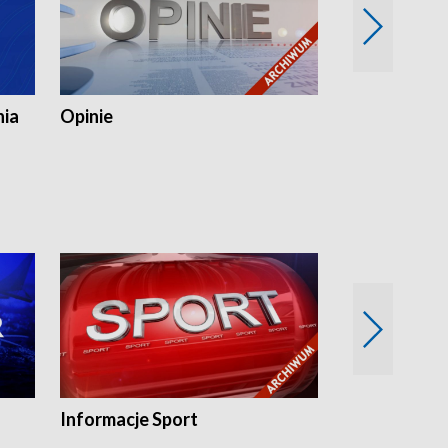
nia
Opinie
Opinie Elblą
Informacje Sport
Flesz sport