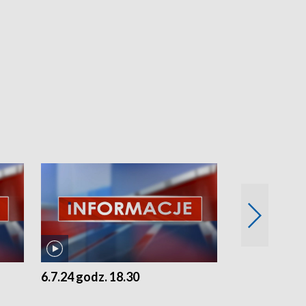
6.7.24 godz. 18.30
5.7.24 godz. 