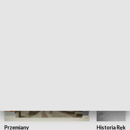
Moje miejsce
Winda region
HISTORIA
Przemiany
Historia Ręką