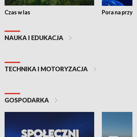
Czas w las
Pora na przyr
NAUKA I EDUKACJA
TECHNIKA I MOTORYZACJA
GOSPODARKA