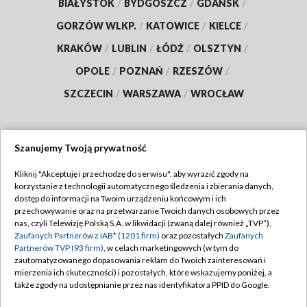
BIAŁYSTOK
/
BYDGOSZCZ
/
GDAŃSK
/
GORZÓW WLKP.
/
KATOWICE
/
KIELCE
/
KRAKÓW
/
LUBLIN
/
ŁÓDŹ
/
OLSZTYN
/
OPOLE
/
POZNAŃ
/
RZESZÓW
/
SZCZECIN
/
WARSZAWA
/
WROCŁAW
Szanujemy Twoją prywatność
Dołącz do nas:
Kliknij "Akceptuję i przechodzę do serwisu", aby wyrazić zgody na
korzystanie z technologii automatycznego śledzenia i zbierania danych,
TVP
dostęp do informacji na Twoim urządzeniu końcowym i ich
Abonament TVP
przechowywanie oraz na przetwarzanie Twoich danych osobowych przez
Regulamin TVP
nas, czyli Telewizję Polską S.A. w likwidacji (zwaną dalej również „TVP”),
Emisja w TVP
Zaufanych Partnerów z IAB* (1201 firm)
oraz pozostałych
Zaufanych
Polityka prywatności
Partnerów TVP (93 firm)
, w celach marketingowych (w tym do
Centrum informacji TVP
Moje zgody
zautomatyzowanego dopasowania reklam do Twoich zainteresowań i
mierzenia ich skuteczności) i pozostałych, które wskazujemy poniżej, a
Naziemna Telewizja Cyfrowa
Pomoc
także zgody na udostępnianie przez nas identyfikatora PPID do Google.
Sklep TVP
Biuro reklamy