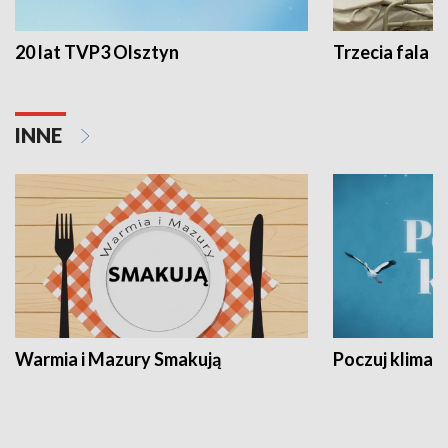
20 lat TVP3 Olsztyn
Trzecia fala -
INNE
Warmia i Mazury Smakują
Poczuj klimat