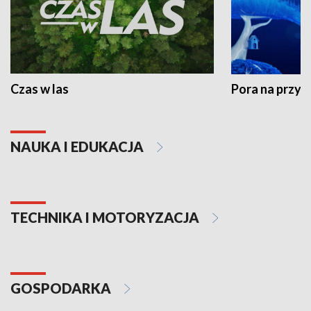
Czas w las
Pora na przyr
NAUKA I EDUKACJA
TECHNIKA I MOTORYZACJA
GOSPODARKA