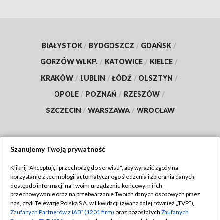
BIAŁYSTOK
/
BYDGOSZCZ
/
GDAŃSK
/
GORZÓW WLKP.
/
KATOWICE
/
KIELCE
/
KRAKÓW
/
LUBLIN
/
ŁÓDŹ
/
OLSZTYN
/
OPOLE
/
POZNAŃ
/
RZESZÓW
/
SZCZECIN
/
WARSZAWA
/
WROCŁAW
Szanujemy Twoją prywatność
Dołącz do nas:
Kliknij "Akceptuję i przechodzę do serwisu", aby wyrazić zgody na
korzystanie z technologii automatycznego śledzenia i zbierania danych,
TVP
dostęp do informacji na Twoim urządzeniu końcowym i ich
Abonament TVP
przechowywanie oraz na przetwarzanie Twoich danych osobowych przez
Regulamin TVP
nas, czyli Telewizję Polską S.A. w likwidacji (zwaną dalej również „TVP”),
Emisja w TVP
Zaufanych Partnerów z IAB* (1201 firm)
oraz pozostałych
Zaufanych
Polityka prywatności