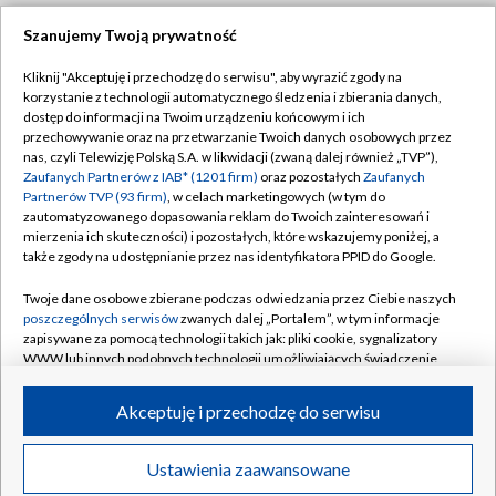
Szanujemy Twoją prywatność
Dołącz do nas:
Kliknij "Akceptuję i przechodzę do serwisu", aby wyrazić zgody na
korzystanie z technologii automatycznego śledzenia i zbierania danych,
TVP
dostęp do informacji na Twoim urządzeniu końcowym i ich
Abonament TVP
przechowywanie oraz na przetwarzanie Twoich danych osobowych przez
Regulamin TVP
nas, czyli Telewizję Polską S.A. w likwidacji (zwaną dalej również „TVP”),
Emisja w TVP
Polityka prywatności
Zaufanych Partnerów z IAB* (1201 firm)
oraz pozostałych
Zaufanych
Partnerów TVP (93 firm)
, w celach marketingowych (w tym do
Centrum informacji TVP
Moje zgody
zautomatyzowanego dopasowania reklam do Twoich zainteresowań i
mierzenia ich skuteczności) i pozostałych, które wskazujemy poniżej, a
Naziemna Telewizja Cyfrowa
Pomoc
także zgody na udostępnianie przez nas identyfikatora PPID do Google.
Sklep TVP
Biuro reklamy
Twoje dane osobowe zbierane podczas odwiedzania przez Ciebie naszych
Rada Programowa
Kontakt
poszczególnych serwisów
zwanych dalej „Portalem”, w tym informacje
zapisywane za pomocą technologii takich jak: pliki cookie, sygnalizatory
System NOS
WWW lub innych podobnych technologii umożliwiających świadczenie
dopasowanych i bezpiecznych usług, personalizację treści oraz reklam,
Informacje o nadawcy
Kanały
udostępnianie funkcji mediów społecznościowych oraz analizowanie
Akceptuję i przechodzę do serwisu
ruchu w Internecie.
Program dla prasy
©2026 Telewizja Polska S.A. w likwidacji
Biuro Reklamy
Twoje dane osobowe zbierane podczas odwiedzania przez Ciebie
Ustawienia zaawansowane
poszczególnych serwisów
na Portalu, takie jak adresy IP, identyfikatory
Ogłoszenie przetargowe