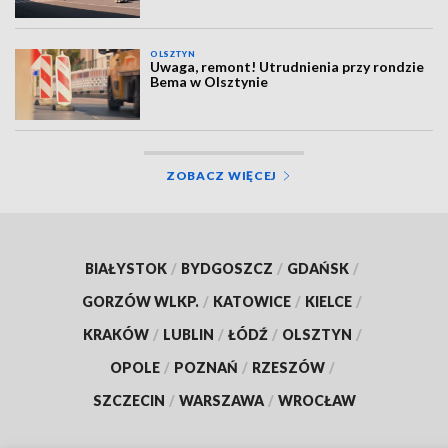
OLSZTYN
Uwaga, remont! Utrudnienia przy rondzie
Bema w Olsztynie
ZOBACZ WIĘCEJ
BIAŁYSTOK
/
BYDGOSZCZ
/
GDAŃSK
/
GORZÓW WLKP.
/
KATOWICE
/
KIELCE
/
KRAKÓW
/
LUBLIN
/
ŁÓDŹ
/
OLSZTYN
/
OPOLE
/
POZNAŃ
/
RZESZÓW
/
SZCZECIN
/
WARSZAWA
/
WROCŁAW