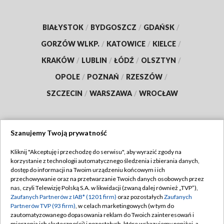
BIAŁYSTOK
/
BYDGOSZCZ
/
GDAŃSK
/
GORZÓW WLKP.
/
KATOWICE
/
KIELCE
/
KRAKÓW
/
LUBLIN
/
ŁÓDŹ
/
OLSZTYN
/
OPOLE
/
POZNAŃ
/
RZESZÓW
/
SZCZECIN
/
WARSZAWA
/
WROCŁAW
Szanujemy Twoją prywatność
Dołącz do nas:
Kliknij "Akceptuję i przechodzę do serwisu", aby wyrazić zgody na
korzystanie z technologii automatycznego śledzenia i zbierania danych,
TVP
dostęp do informacji na Twoim urządzeniu końcowym i ich
Abonament TVP
przechowywanie oraz na przetwarzanie Twoich danych osobowych przez
Regulamin TVP
nas, czyli Telewizję Polską S.A. w likwidacji (zwaną dalej również „TVP”),
Emisja w TVP
Zaufanych Partnerów z IAB* (1201 firm)
oraz pozostałych
Zaufanych
Polityka prywatności
Partnerów TVP (93 firm)
, w celach marketingowych (w tym do
Centrum informacji TVP
Moje zgody
zautomatyzowanego dopasowania reklam do Twoich zainteresowań i
mierzenia ich skuteczności) i pozostałych, które wskazujemy poniżej, a