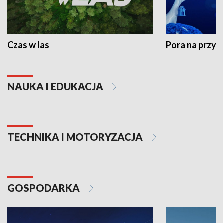
Czas w las
Pora na przyr
NAUKA I EDUKACJA
TECHNIKA I MOTORYZACJA
GOSPODARKA