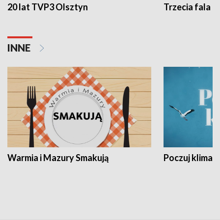
20 lat TVP3 Olsztyn
Trzecia fala -
INNE
Warmia i Mazury Smakują
Poczuj klimat