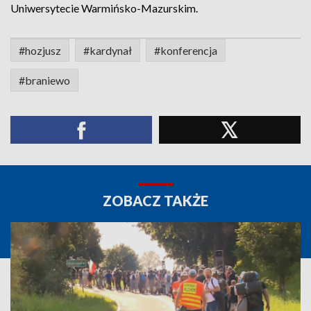
Uniwersytecie Warmińsko-Mazurskim.
#hozjusz
#kardynał
#konferencja
#braniewo
ZOBACZ TAKŻE