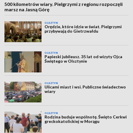
500 kilometrów wiary. Pielgrzymi z regionu rozpoczęli
marsz na Jasną Górę
OLSZTYN
Orędzie, które idzie w świat. Pielgrzymi
przybywają do Gietrzwałdu
OLSZTYN
Papieski jubileusz. 35 lat od wizyty Ojca
Świętego w Olsztynie
OLSZTYN
Ulicami miast i wsi. Publiczne świadectwo
wiary
OLSZTYN
Rodzina buduje wspólnotę. Święto Cerkwi
greckokatolickiej w Morągu