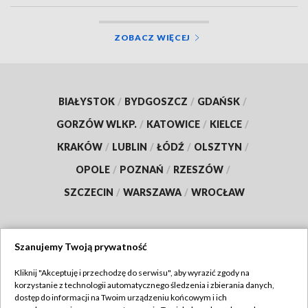
ZOBACZ WIĘCEJ
BIAŁYSTOK
/
BYDGOSZCZ
/
GDAŃSK
/
GORZÓW WLKP.
/
KATOWICE
/
KIELCE
/
KRAKÓW
/
LUBLIN
/
ŁÓDŹ
/
OLSZTYN
/
OPOLE
/
POZNAŃ
/
RZESZÓW
/
SZCZECIN
/
WARSZAWA
/
WROCŁAW
Szanujemy Twoją prywatność
Dołącz do nas:
Kliknij "Akceptuję i przechodzę do serwisu", aby wyrazić zgody na
korzystanie z technologii automatycznego śledzenia i zbierania danych,
TVP
dostęp do informacji na Twoim urządzeniu końcowym i ich