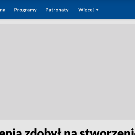
ma
Programy
Patronaty
Więcej
enia zdobył na stworzeni