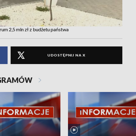
rum 2,5 mln zł z budżetu państwa
UDOSTĘPNIJ NA X
OGRAMÓW