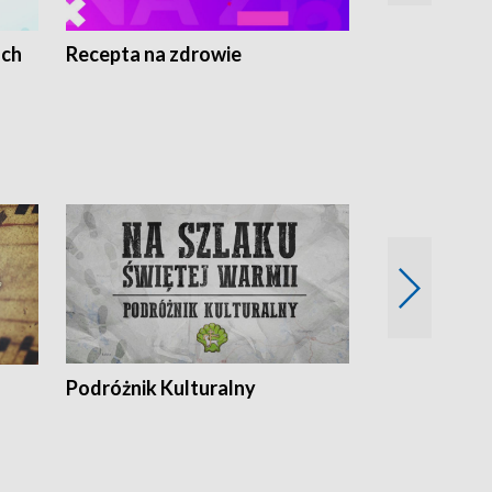
ach
Recepta na zdrowie
Wybieram z
Podróżnik Kulturalny
Okolice Szla