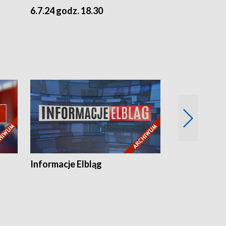
6.7.24 godz. 18.30
5.7.24 godz. 
Informacje Elbląg
Wstaje nowy