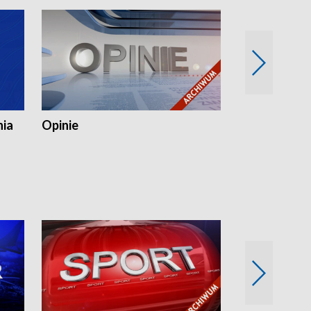
nia
Opinie
Opinie Elblą