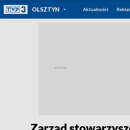
POWRÓT DO
OLSZTYN
Aktualności
Rekla
TVP REGIONY
Zarząd stowarzysz