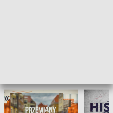
SPOŁECZEŃSTWO
Moje miejsce
Winda region
HISTORIA