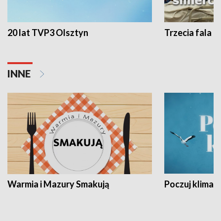
20 lat TVP3 Olsztyn
Trzecia fala -
INNE
Warmia i Mazury Smakują
Poczuj klimat