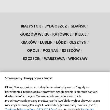
BIAŁYSTOK
/
BYDGOSZCZ
/
GDAŃSK
/
GORZÓW WLKP.
/
KATOWICE
/
KIELCE
/
KRAKÓW
/
LUBLIN
/
ŁÓDŹ
/
OLSZTYN
/
OPOLE
/
POZNAŃ
/
RZESZÓW
/
SZCZECIN
/
WARSZAWA
/
WROCŁAW
Szanujemy Twoją prywatność
Dołącz do nas:
Kliknij "Akceptuję i przechodzę do serwisu", aby wyrazić zgody na
korzystanie z technologii automatycznego śledzenia i zbierania danych,
TVP
dostęp do informacji na Twoim urządzeniu końcowym i ich
Abonament TVP
przechowywanie oraz na przetwarzanie Twoich danych osobowych przez
Regulamin TVP
nas, czyli Telewizję Polską S.A. w likwidacji (zwaną dalej również „TVP”),
Emisja w TVP
Zaufanych Partnerów z IAB* (1201 firm)
oraz pozostałych
Zaufanych
Polityka prywatności