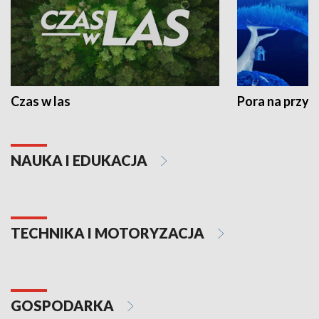
Czas w las
Pora na przyr
NAUKA I EDUKACJA
TECHNIKA I MOTORYZACJA
GOSPODARKA