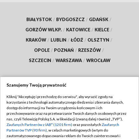
BIAŁYSTOK
/
BYDGOSZCZ
/
GDAŃSK
/
GORZÓW WLKP.
/
KATOWICE
/
KIELCE
/
KRAKÓW
/
LUBLIN
/
ŁÓDŹ
/
OLSZTYN
/
OPOLE
/
POZNAŃ
/
RZESZÓW
/
SZCZECIN
/
WARSZAWA
/
WROCŁAW
Szanujemy Twoją prywatność
Dołącz do nas:
Kliknij "Akceptuję i przechodzę do serwisu", aby wyrazić zgody na
korzystanie z technologii automatycznego śledzenia i zbierania danych,
TVP
dostęp do informacji na Twoim urządzeniu końcowym i ich
Abonament TVP
przechowywanie oraz na przetwarzanie Twoich danych osobowych przez
Regulamin TVP
nas, czyli Telewizję Polską S.A. w likwidacji (zwaną dalej również „TVP”),
Emisja w TVP
Polityka prywatności
Zaufanych Partnerów z IAB* (1201 firm)
oraz pozostałych
Zaufanych
Partnerów TVP (93 firm)
, w celach marketingowych (w tym do
Centrum informacji TVP
Moje zgody
zautomatyzowanego dopasowania reklam do Twoich zainteresowań i