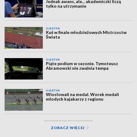
Jednak awans, ale... akademiczki liczą
tylko na utrzymanie
OLSZTYN
Kuś w finale młodzieżowych Mistrzostw
Świata
OLSZTYN
Piąte podium w sezonie. Tymoteusz
Abramowski nie zwalnia tempa
OLSZTYN
Wiosłowali na medal. Worek medali
młodych kajakarzy z regionu
ZOBACZ WIĘCEJ