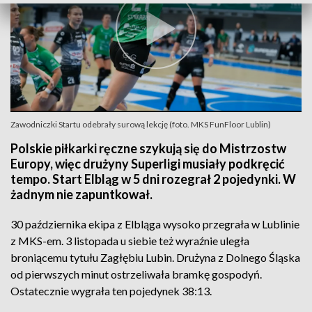
Zawodniczki Startu odebrały surową lekcję (foto. MKS FunFloor Lublin)
Polskie piłkarki ręczne szykują się do Mistrzostw
Europy, więc drużyny Superligi musiały podkręcić
tempo. Start Elbląg w 5 dni rozegrał 2 pojedynki. W
żadnym nie zapuntkował.
30 października ekipa z Elbląga wysoko przegrała w Lublinie
z MKS-em. 3 listopada u siebie też wyraźnie uległa
broniącemu tytułu Zagłębiu Lubin. Drużyna z Dolnego Śląska
od pierwszych minut ostrzeliwała bramkę gospodyń.
Ostatecznie wygrała ten pojedynek 38:13.