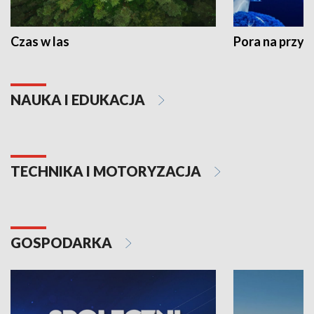
Czas w las
Pora na przyr
NAUKA I EDUKACJA
TECHNIKA I MOTORYZACJA
GOSPODARKA