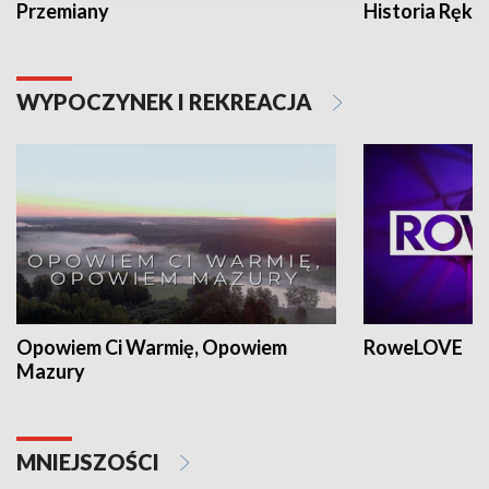
Przemiany
Historia Ręką
WYPOCZYNEK I REKREACJA
Opowiem Ci Warmię, Opowiem
RoweLOVE
Mazury
MNIEJSZOŚCI