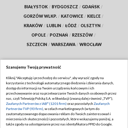
BIAŁYSTOK
/
BYDGOSZCZ
/
GDAŃSK
/
GORZÓW WLKP.
/
KATOWICE
/
KIELCE
/
KRAKÓW
/
LUBLIN
/
ŁÓDŹ
/
OLSZTYN
/
OPOLE
/
POZNAŃ
/
RZESZÓW
/
SZCZECIN
/
WARSZAWA
/
WROCŁAW
Szanujemy Twoją prywatność
Dołącz do nas:
Kliknij "Akceptuję i przechodzę do serwisu", aby wyrazić zgody na
korzystanie z technologii automatycznego śledzenia i zbierania danych,
TVP
dostęp do informacji na Twoim urządzeniu końcowym i ich
Abonament TVP
przechowywanie oraz na przetwarzanie Twoich danych osobowych przez
Regulamin TVP
nas, czyli Telewizję Polską S.A. w likwidacji (zwaną dalej również „TVP”),
Emisja w TVP
Zaufanych Partnerów z IAB* (1201 firm)
oraz pozostałych
Zaufanych
Polityka prywatności
Partnerów TVP (93 firm)
, w celach marketingowych (w tym do
Centrum informacji TVP
Moje zgody
zautomatyzowanego dopasowania reklam do Twoich zainteresowań i
mierzenia ich skuteczności) i pozostałych, które wskazujemy poniżej, a
Naziemna Telewizja Cyfrowa
Pomoc
także zgody na udostępnianie przez nas identyfikatora PPID do Google.