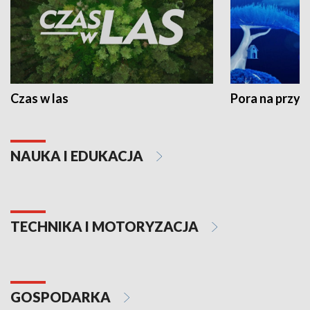
Czas w las
Pora na przyr
NAUKA I EDUKACJA
TECHNIKA I MOTORYZACJA
GOSPODARKA