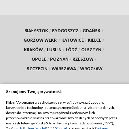
BIAŁYSTOK
/
BYDGOSZCZ
/
GDAŃSK
/
GORZÓW WLKP.
/
KATOWICE
/
KIELCE
/
KRAKÓW
/
LUBLIN
/
ŁÓDŹ
/
OLSZTYN
/
OPOLE
/
POZNAŃ
/
RZESZÓW
/
SZCZECIN
/
WARSZAWA
/
WROCŁAW
Szanujemy Twoją prywatność
Dołącz do nas:
Kliknij "Akceptuję i przechodzę do serwisu", aby wyrazić zgody na
korzystanie z technologii automatycznego śledzenia i zbierania danych,
TVP
dostęp do informacji na Twoim urządzeniu końcowym i ich
Abonament TVP
przechowywanie oraz na przetwarzanie Twoich danych osobowych przez
Regulamin TVP
nas, czyli Telewizję Polską S.A. w likwidacji (zwaną dalej również „TVP”),
Emisja w TVP
Zaufanych Partnerów z IAB* (1201 firm)
oraz pozostałych
Zaufanych
Polityka prywatności