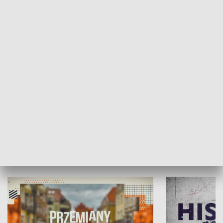
SPOŁECZEŃSTWO
Moje miejsce
Winda region
HISTORIA