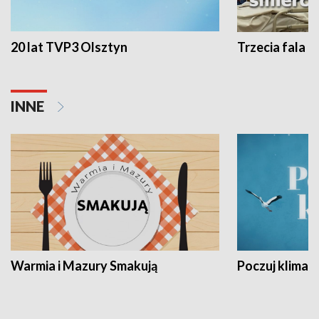
20 lat TVP3 Olsztyn
Trzecia fala -
INNE
Warmia i Mazury Smakują
Poczuj klimat