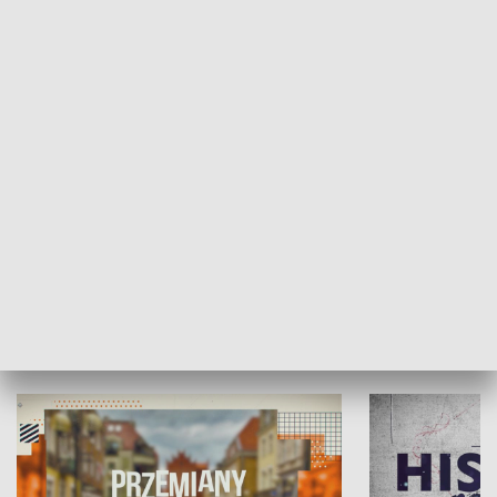
SPOŁECZEŃSTWO
Moje miejsce
Winda region
HISTORIA