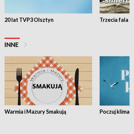
20 lat TVP3 Olsztyn
Trzecia fala -
INNE
Warmia i Mazury Smakują
Poczuj klimat