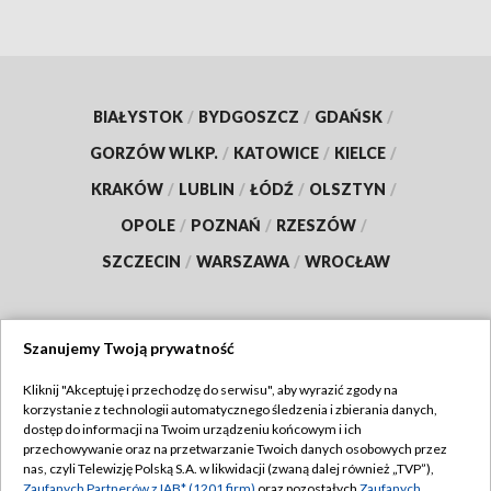
BIAŁYSTOK
/
BYDGOSZCZ
/
GDAŃSK
/
GORZÓW WLKP.
/
KATOWICE
/
KIELCE
/
KRAKÓW
/
LUBLIN
/
ŁÓDŹ
/
OLSZTYN
/
OPOLE
/
POZNAŃ
/
RZESZÓW
/
SZCZECIN
/
WARSZAWA
/
WROCŁAW
Szanujemy Twoją prywatność
Dołącz do nas:
Kliknij "Akceptuję i przechodzę do serwisu", aby wyrazić zgody na
korzystanie z technologii automatycznego śledzenia i zbierania danych,
TVP
dostęp do informacji na Twoim urządzeniu końcowym i ich
Abonament TVP
przechowywanie oraz na przetwarzanie Twoich danych osobowych przez
Regulamin TVP
nas, czyli Telewizję Polską S.A. w likwidacji (zwaną dalej również „TVP”),
Emisja w TVP
Zaufanych Partnerów z IAB* (1201 firm)
oraz pozostałych
Zaufanych
Polityka prywatności