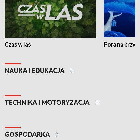
Czas w las
Pora na przyr
NAUKA I EDUKACJA
TECHNIKA I MOTORYZACJA
GOSPODARKA