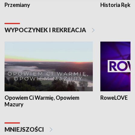
Przemiany
Historia Ręką
WYPOCZYNEK I REKREACJA
Opowiem Ci Warmię, Opowiem
RoweLOVE
Mazury
MNIEJSZOŚCI