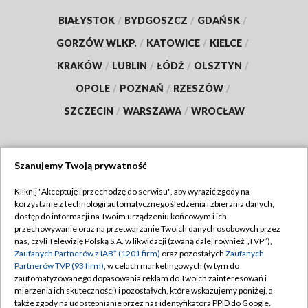
BIAŁYSTOK
/
BYDGOSZCZ
/
GDAŃSK
/
GORZÓW WLKP.
/
KATOWICE
/
KIELCE
/
KRAKÓW
/
LUBLIN
/
ŁÓDŹ
/
OLSZTYN
/
OPOLE
/
POZNAŃ
/
RZESZÓW
/
SZCZECIN
/
WARSZAWA
/
WROCŁAW
Szanujemy Twoją prywatność
Dołącz do nas:
Kliknij "Akceptuję i przechodzę do serwisu", aby wyrazić zgody na
korzystanie z technologii automatycznego śledzenia i zbierania danych,
TVP
dostęp do informacji na Twoim urządzeniu końcowym i ich
Abonament TVP
przechowywanie oraz na przetwarzanie Twoich danych osobowych przez
Regulamin TVP
nas, czyli Telewizję Polską S.A. w likwidacji (zwaną dalej również „TVP”),
Emisja w TVP
Zaufanych Partnerów z IAB* (1201 firm)
oraz pozostałych
Zaufanych
Polityka prywatności
Partnerów TVP (93 firm)
, w celach marketingowych (w tym do
Centrum informacji TVP
Moje zgody
zautomatyzowanego dopasowania reklam do Twoich zainteresowań i
mierzenia ich skuteczności) i pozostałych, które wskazujemy poniżej, a
Naziemna Telewizja Cyfrowa
Pomoc
także zgody na udostępnianie przez nas identyfikatora PPID do Google.