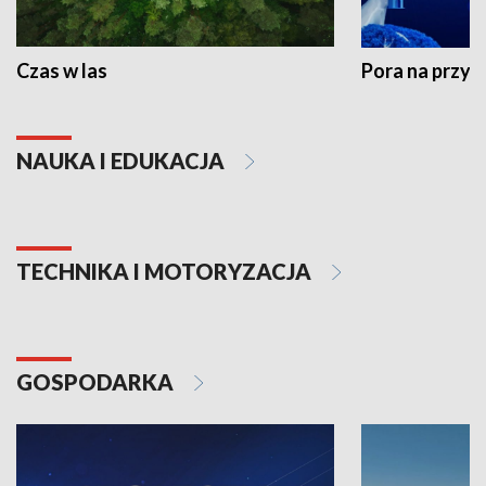
Czas w las
Pora na przyr
NAUKA I EDUKACJA
TECHNIKA I MOTORYZACJA
GOSPODARKA