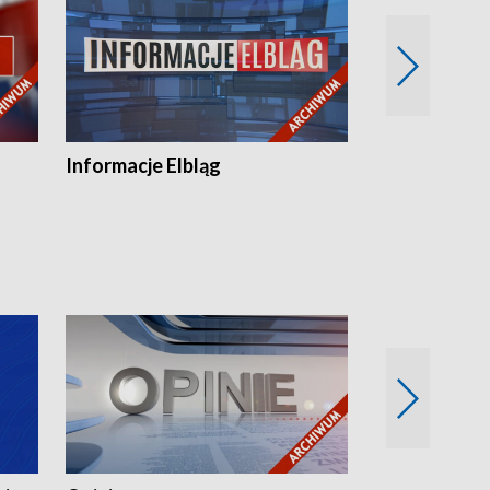
Informacje Elbląg
Wstaje nowy