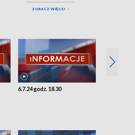
ZOBACZ WIĘCEJ
6.7.24 godz. 18.30
5.7.24 godz. 