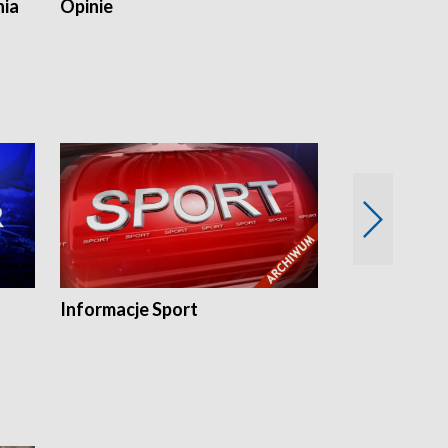
nia
Opinie
Opinie Elblą
Informacje Sport
Flesz sport