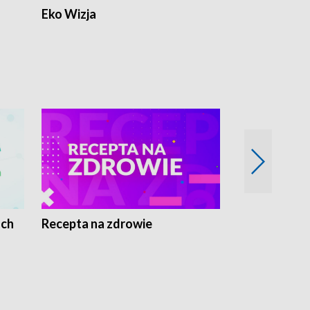
Eko Wizja
ach
Recepta na zdrowie
Wybieram z