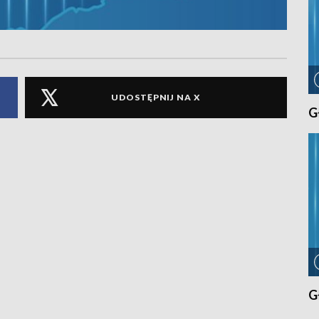
UDOSTĘPNIJ NA X
G
G