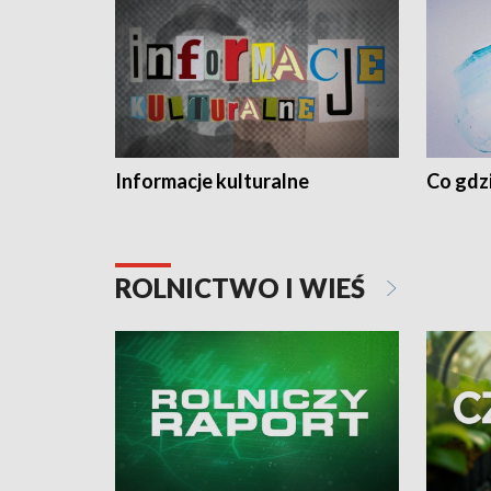
Informacje kulturalne
Co gdzi
ROLNICTWO I WIEŚ