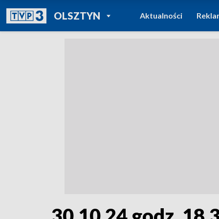
POWRÓT DO
OLSZTYN
Aktualności
Rekla
TVP REGIONY
30.10.24 godz. 18.