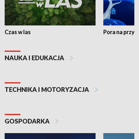
Czas w las
Pora na przyr
NAUKA I EDUKACJA
TECHNIKA I MOTORYZACJA
GOSPODARKA