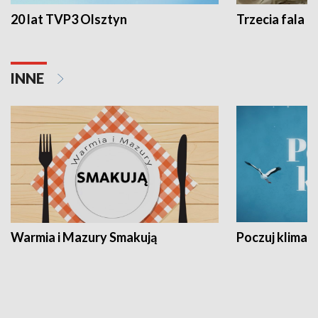
20 lat TVP3 Olsztyn
Trzecia fala -
INNE
Warmia i Mazury Smakują
Poczuj klimat