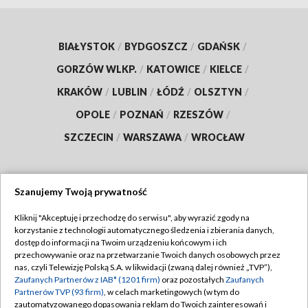
BIAŁYSTOK
/
BYDGOSZCZ
/
GDAŃSK
/
GORZÓW WLKP.
/
KATOWICE
/
KIELCE
/
KRAKÓW
/
LUBLIN
/
ŁÓDŹ
/
OLSZTYN
/
OPOLE
/
POZNAŃ
/
RZESZÓW
/
SZCZECIN
/
WARSZAWA
/
WROCŁAW
Szanujemy Twoją prywatność
Dołącz do nas:
Kliknij "Akceptuję i przechodzę do serwisu", aby wyrazić zgody na
korzystanie z technologii automatycznego śledzenia i zbierania danych,
TVP
dostęp do informacji na Twoim urządzeniu końcowym i ich
Abonament TVP
przechowywanie oraz na przetwarzanie Twoich danych osobowych przez
Regulamin TVP
nas, czyli Telewizję Polską S.A. w likwidacji (zwaną dalej również „TVP”),
Emisja w TVP
Zaufanych Partnerów z IAB* (1201 firm)
oraz pozostałych
Zaufanych
Polityka prywatności
Partnerów TVP (93 firm)
, w celach marketingowych (w tym do
Centrum informacji TVP
Moje zgody
zautomatyzowanego dopasowania reklam do Twoich zainteresowań i