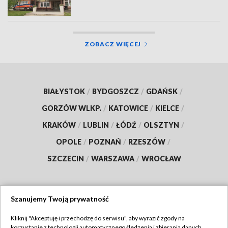
ZOBACZ WIĘCEJ
BIAŁYSTOK
/
BYDGOSZCZ
/
GDAŃSK
/
GORZÓW WLKP.
/
KATOWICE
/
KIELCE
/
KRAKÓW
/
LUBLIN
/
ŁÓDŹ
/
OLSZTYN
/
OPOLE
/
POZNAŃ
/
RZESZÓW
/
SZCZECIN
/
WARSZAWA
/
WROCŁAW
Szanujemy Twoją prywatność
Dołącz do nas:
Kliknij "Akceptuję i przechodzę do serwisu", aby wyrazić zgody na
korzystanie z technologii automatycznego śledzenia i zbierania danych,