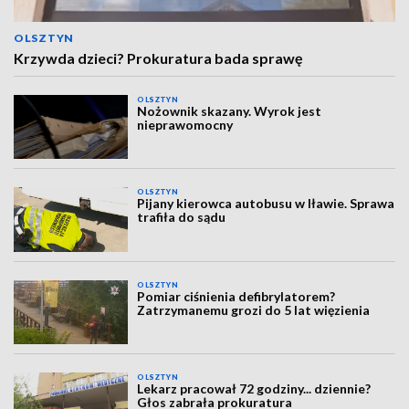
OLSZTYN
Krzywda dzieci? Prokuratura bada sprawę
OLSZTYN
Nożownik skazany. Wyrok jest
nieprawomocny
OLSZTYN
Pijany kierowca autobusu w Iławie. Sprawa
trafiła do sądu
OLSZTYN
Pomiar ciśnienia defibrylatorem?
Zatrzymanemu grozi do 5 lat więzienia
OLSZTYN
Lekarz pracował 72 godziny... dziennie?
Głos zabrała prokuratura