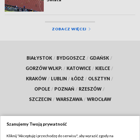
ZOBACZ WIĘCEJ
BIAŁYSTOK
/
BYDGOSZCZ
/
GDAŃSK
/
GORZÓW WLKP.
/
KATOWICE
/
KIELCE
/
KRAKÓW
/
LUBLIN
/
ŁÓDŹ
/
OLSZTYN
/
OPOLE
/
POZNAŃ
/
RZESZÓW
/
SZCZECIN
/
WARSZAWA
/
WROCŁAW
Szanujemy Twoją prywatność
Dołącz do nas:
Kliknij "Akceptuję i przechodzę do serwisu", aby wyrazić zgody na