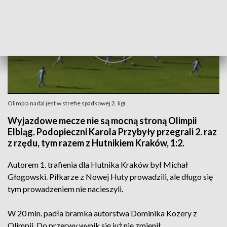
Olimpia nadal jest w strefie spadkowej 2. ligi
Wyjazdowe mecze nie są mocną stroną Olimpii
Elbląg. Podopieczni Karola Przybyły przegrali 2. raz
z rzędu, tym razem z Hutnikiem Kraków, 1:2.
Autorem 1. trafienia dla Hutnika Kraków był Michał
Głogowski. Piłkarze z Nowej Huty prowadzili, ale długo się
tym prowadzeniem nie nacieszyli.
W 20 min. padła bramka autorstwa Dominika Kozery z
Olimpii. Do przerwy wynik się już nie zmienił.