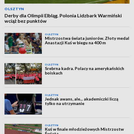
OLSZTYN
Derby dla Olimpii Elbląg. Polonia Lidzbark Warmiński
wciąż bez punktów
OLSZTYN
Mistrzostwa świata juniorów. Złoty medal
Anastazji Kuś w biegu na 400 m
OLSZTYN
Srebrna kadra. Polacy na amerykańskich
boiskach
OLSZTYN
Jednak awans, ale... akademiczki liczą
tylko na utrzymanie
OLSZTYN
Kuś w finale młodzieżowych Mistrzostw
Świata