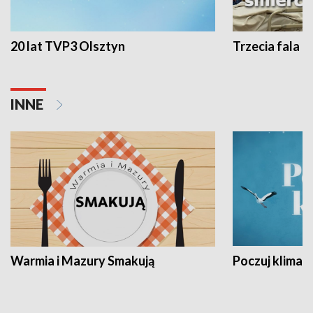
20 lat TVP3 Olsztyn
Trzecia fala -
INNE
Warmia i Mazury Smakują
Poczuj klimat