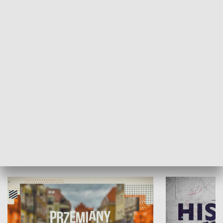
SPOŁECZEŃSTWO
Moje miejsce
Winda region
HISTORIA