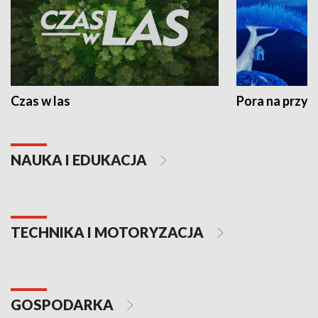
Czas w las
Pora na przyr
NAUKA I EDUKACJA
TECHNIKA I MOTORYZACJA
GOSPODARKA