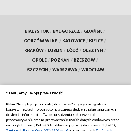
BIAŁYSTOK
/
BYDGOSZCZ
/
GDAŃSK
/
GORZÓW WLKP.
/
KATOWICE
/
KIELCE
/
KRAKÓW
/
LUBLIN
/
ŁÓDŹ
/
OLSZTYN
/
OPOLE
/
POZNAŃ
/
RZESZÓW
/
SZCZECIN
/
WARSZAWA
/
WROCŁAW
Szanujemy Twoją prywatność
Dołącz do nas:
Kliknij "Akceptuję i przechodzę do serwisu", aby wyrazić zgody na
korzystanie z technologii automatycznego śledzenia i zbierania danych,
TVP
dostęp do informacji na Twoim urządzeniu końcowym i ich
Abonament TVP
przechowywanie oraz na przetwarzanie Twoich danych osobowych przez
Regulamin TVP
nas, czyli Telewizję Polską S.A. w likwidacji (zwaną dalej również „TVP”),
Emisja w TVP
Zaufanych Partnerów z IAB* (1201 firm)
oraz pozostałych
Zaufanych
Polityka prywatności