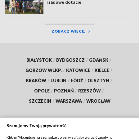
rządowe dotacje
ZOBACZ WIĘCEJ
BIAŁYSTOK
/
BYDGOSZCZ
/
GDAŃSK
/
GORZÓW WLKP.
/
KATOWICE
/
KIELCE
/
KRAKÓW
/
LUBLIN
/
ŁÓDŹ
/
OLSZTYN
/
OPOLE
/
POZNAŃ
/
RZESZÓW
/
SZCZECIN
/
WARSZAWA
/
WROCŁAW
Szanujemy Twoją prywatność
Dołącz do nas:
Kliknij "Akceptuję i przechodzę do serwisu", aby wyrazić zgody na