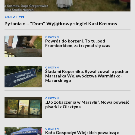
OLSZTYN
Pytania o... "Dom". Wyjątkowy singiel Kasi Kosmos
OLSZTYN
Powrót do korzeni. To tu, pod
Fromborkiem, zatrzymał się czas
OLSZTYN
Śladami Kopernika. Rywalizowali o puchar
Marszałka Województwa Warmińsko-
Mazurskiego
OLSZTYN
„Do zobaczenia w Marsylii”. Nowa powieść
pisarki z Olsztyna
OLSZTYN
Koła Gospodyń Wiejskich powalczą o