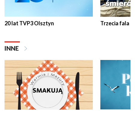
20 lat TVP3 Olsztyn
Trzecia fala -
INNE
Warmia i Mazury Smakują
Poczuj klimat