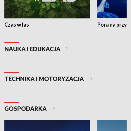
Czas w las
Pora na przyr
NAUKA I EDUKACJA
TECHNIKA I MOTORYZACJA
GOSPODARKA