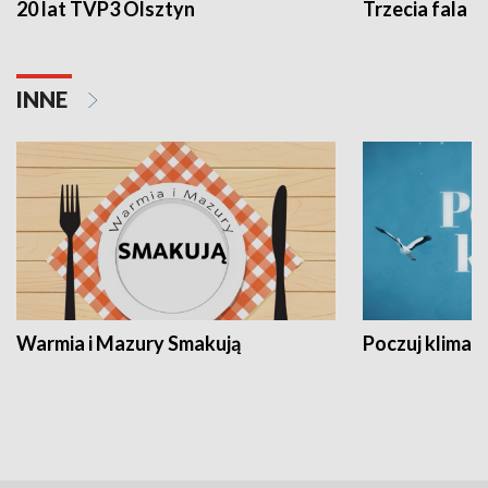
20 lat TVP3 Olsztyn
Trzecia fala -
INNE
Warmia i Mazury Smakują
Poczuj klimat