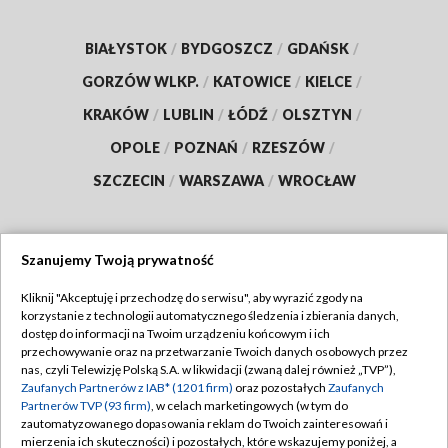
BIAŁYSTOK
/
BYDGOSZCZ
/
GDAŃSK
/
GORZÓW WLKP.
/
KATOWICE
/
KIELCE
/
KRAKÓW
/
LUBLIN
/
ŁÓDŹ
/
OLSZTYN
/
OPOLE
/
POZNAŃ
/
RZESZÓW
/
SZCZECIN
/
WARSZAWA
/
WROCŁAW
Szanujemy Twoją prywatność
Dołącz do nas:
Kliknij "Akceptuję i przechodzę do serwisu", aby wyrazić zgody na
korzystanie z technologii automatycznego śledzenia i zbierania danych,
TVP
dostęp do informacji na Twoim urządzeniu końcowym i ich
Abonament TVP
przechowywanie oraz na przetwarzanie Twoich danych osobowych przez
Regulamin TVP
nas, czyli Telewizję Polską S.A. w likwidacji (zwaną dalej również „TVP”),
Emisja w TVP
Zaufanych Partnerów z IAB* (1201 firm)
oraz pozostałych
Zaufanych
Polityka prywatności
Partnerów TVP (93 firm)
, w celach marketingowych (w tym do
Centrum informacji TVP
Moje zgody
zautomatyzowanego dopasowania reklam do Twoich zainteresowań i
mierzenia ich skuteczności) i pozostałych, które wskazujemy poniżej, a