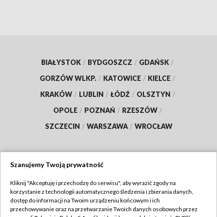
BIAŁYSTOK
/
BYDGOSZCZ
/
GDAŃSK
/
GORZÓW WLKP.
/
KATOWICE
/
KIELCE
/
KRAKÓW
/
LUBLIN
/
ŁÓDŹ
/
OLSZTYN
/
OPOLE
/
POZNAŃ
/
RZESZÓW
/
SZCZECIN
/
WARSZAWA
/
WROCŁAW
Szanujemy Twoją prywatność
Dołącz do nas:
Kliknij "Akceptuję i przechodzę do serwisu", aby wyrazić zgody na
korzystanie z technologii automatycznego śledzenia i zbierania danych,
TVP
dostęp do informacji na Twoim urządzeniu końcowym i ich
Abonament TVP
przechowywanie oraz na przetwarzanie Twoich danych osobowych przez
Regulamin TVP