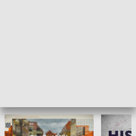
SPOŁECZEŃSTWO
Moje miejsce
Winda region
HISTORIA