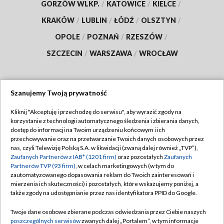
GORZÓW WLKP.
/
KATOWICE
/
KIELCE
/
KRAKÓW
/
LUBLIN
/
ŁÓDŹ
/
OLSZTYN
/
OPOLE
/
POZNAŃ
/
RZESZÓW
/
SZCZECIN
/
WARSZAWA
/
WROCŁAW
Szanujemy Twoją prywatność
Dołącz do nas:
Kliknij "Akceptuję i przechodzę do serwisu", aby wyrazić zgody na
korzystanie z technologii automatycznego śledzenia i zbierania danych,
TVP
dostęp do informacji na Twoim urządzeniu końcowym i ich
Abonament TVP
przechowywanie oraz na przetwarzanie Twoich danych osobowych przez
Regulamin TVP
nas, czyli Telewizję Polską S.A. w likwidacji (zwaną dalej również „TVP”),
Emisja w TVP
Polityka prywatności
Zaufanych Partnerów z IAB* (1201 firm)
oraz pozostałych
Zaufanych
Partnerów TVP (93 firm)
, w celach marketingowych (w tym do
Centrum informacji TVP
Moje zgody
zautomatyzowanego dopasowania reklam do Twoich zainteresowań i
mierzenia ich skuteczności) i pozostałych, które wskazujemy poniżej, a
Naziemna Telewizja Cyfrowa
Pomoc
także zgody na udostępnianie przez nas identyfikatora PPID do Google.
Sklep TVP
Biuro reklamy
Twoje dane osobowe zbierane podczas odwiedzania przez Ciebie naszych
Rada Programowa
Kontakt
poszczególnych serwisów
zwanych dalej „Portalem”, w tym informacje