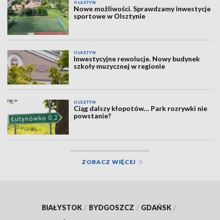
OLSZTYN
Nowe możliwości. Sprawdzamy inwestycje
sportowe w Olsztynie
OLSZTYN
Inwestycyjne rewolucje. Nowy budynek
szkoły muzycznej w regionie
OLSZTYN
Ciąg dalszy kłopotów… Park rozrywki nie
powstanie?
ZOBACZ WIĘCEJ
BIAŁYSTOK
/
BYDGOSZCZ
/
GDAŃSK
/