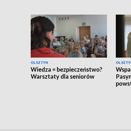
OLSZTYN
OLSZTY
Wiedza = bezpieczeństwo?
Wspar
Warsztaty dla seniorów
Pasym
powst