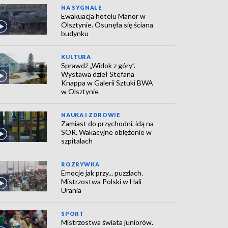
NA SYGNALE
Ewakuacja hotelu Manor w
Olsztynie. Osunęła się ściana
budynku
KULTURA
Sprawdź „Widok z góry”.
Wystawa dzieł Stefana
Knappa w Galerii Sztuki BWA
w Olsztynie
NAUKA I ZDROWIE
Zamiast do przychodni, idą na
SOR. Wakacyjne oblężenie w
szpitalach
ROZRYWKA
Emocje jak przy... puzzlach.
Mistrzostwa Polski w Hali
Urania
SPORT
Mistrzostwa świata juniorów.