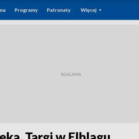
ma
Programy
Patronaty
Więcej
eka. Targi w Elblągu