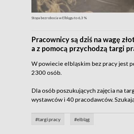
Stopa bezrobocia w Elblągu to 6,3 %
Pracownicy są dziś na wagę zł
a z pomocą przychodzą targi pra
W powiecie elbląskim bez pracy jest p
2300 osób.
Dla osób poszukujących zajęcia na tar
wystawców i 40 pracodawców. Szukaj
#targi pracy
#elbląg