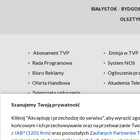
BIAŁYSTOK
/
BYDGO
OLSZTY
Abonament TVP
Emisja w TVP
Rada Programowa
System NOS
Biuro Reklamy
Ogłoszenie pr
Oferta Handlowa
Akademia Tele
Telegazeta ogłoszenia
Szanujemy Twoją prywatność
Regulamin TVP
Kliknij "Akceptuję i przechodzę do serwisu", aby wyrazić zg
końcowym i ich przechowywanie oraz na przetwarzanie Twoich
z IAB* (1201 firm)
oraz pozostałych
Zaufanych Partnerów T