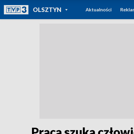
POWRÓT DO
OLSZTYN
Aktualności
Rekla
TVP REGIONY
Praca szuka człowi