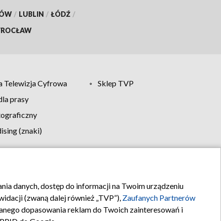
KÓW
/
LUBLIN
/
ŁÓDŹ
/
ROCŁAW
 Telewizja Cyfrowa
Sklep TVP
la prasy
tograficzny
sing (znaki)
klamy
Kontakt
rania danych, dostęp do informacji na Twoim urządzeniu
idacji (zwaną dalej również „TVP”),
Zaufanych Partnerów
anego dopasowania reklam do Twoich zainteresowań i