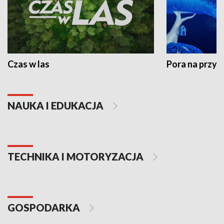
Czas w las
Pora na przyr
NAUKA I EDUKACJA
TECHNIKA I MOTORYZACJA
GOSPODARKA