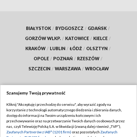
BIAŁYSTOK
/
BYDGOSZCZ
/
GDAŃSK
/
GORZÓW WLKP.
/
KATOWICE
/
KIELCE
/
KRAKÓW
/
LUBLIN
/
ŁÓDŹ
/
OLSZTYN
/
OPOLE
/
POZNAŃ
/
RZESZÓW
/
SZCZECIN
/
WARSZAWA
/
WROCŁAW
Szanujemy Twoją prywatność
Dołącz do nas:
Kliknij "Akceptuję i przechodzę do serwisu", aby wyrazić zgody na
korzystanie z technologii automatycznego śledzenia i zbierania danych,
TVP
dostęp do informacji na Twoim urządzeniu końcowym i ich
Abonament TVP
przechowywanie oraz na przetwarzanie Twoich danych osobowych przez
Regulamin TVP
nas, czyli Telewizję Polską S.A. w likwidacji (zwaną dalej również „TVP”),
Emisja w TVP
Zaufanych Partnerów z IAB* (1201 firm)
oraz pozostałych
Zaufanych
Polityka prywatności