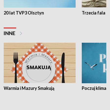
20 lat TVP3 Olsztyn
Trzecia fala -
INNE
Warmia i Mazury Smakują
Poczuj klimat