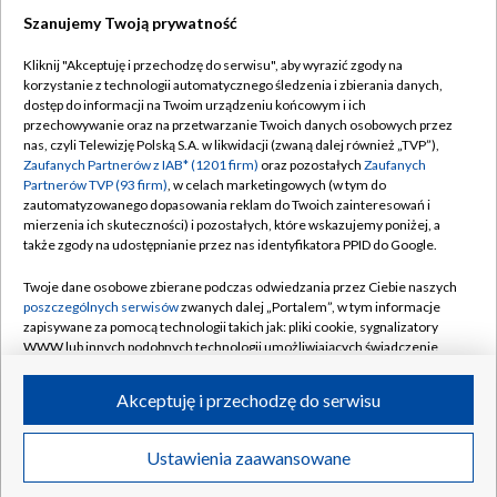
Szanujemy Twoją prywatność
Dołącz do nas:
Kliknij "Akceptuję i przechodzę do serwisu", aby wyrazić zgody na
korzystanie z technologii automatycznego śledzenia i zbierania danych,
TVP
dostęp do informacji na Twoim urządzeniu końcowym i ich
Abonament TVP
przechowywanie oraz na przetwarzanie Twoich danych osobowych przez
Regulamin TVP
nas, czyli Telewizję Polską S.A. w likwidacji (zwaną dalej również „TVP”),
Emisja w TVP
Polityka prywatności
Zaufanych Partnerów z IAB* (1201 firm)
oraz pozostałych
Zaufanych
Partnerów TVP (93 firm)
, w celach marketingowych (w tym do
Centrum informacji TVP
Moje zgody
zautomatyzowanego dopasowania reklam do Twoich zainteresowań i
mierzenia ich skuteczności) i pozostałych, które wskazujemy poniżej, a
Naziemna Telewizja Cyfrowa
Pomoc
także zgody na udostępnianie przez nas identyfikatora PPID do Google.
Sklep TVP
Biuro reklamy
Twoje dane osobowe zbierane podczas odwiedzania przez Ciebie naszych
Rada Programowa
Kontakt
poszczególnych serwisów
zwanych dalej „Portalem”, w tym informacje
zapisywane za pomocą technologii takich jak: pliki cookie, sygnalizatory
System NOS
WWW lub innych podobnych technologii umożliwiających świadczenie
dopasowanych i bezpiecznych usług, personalizację treści oraz reklam,
Informacje o nadawcy
Kanały
udostępnianie funkcji mediów społecznościowych oraz analizowanie
Akceptuję i przechodzę do serwisu
ruchu w Internecie.
Program dla prasy
©2026 Telewizja Polska S.A. w likwidacji
Biuro Reklamy
Twoje dane osobowe zbierane podczas odwiedzania przez Ciebie
Ustawienia zaawansowane
poszczególnych serwisów
na Portalu, takie jak adresy IP, identyfikatory
Ogłoszenie przetargowe
Twoich urządzeń końcowych i identyfikatory plików cookie, informacje o