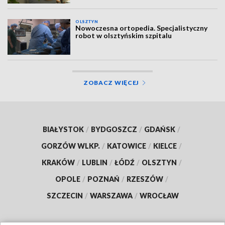
OLSZTYN
Nowoczesna ortopedia. Specjalistyczny
robot w olsztyńskim szpitalu
ZOBACZ WIĘCEJ
BIAŁYSTOK
/
BYDGOSZCZ
/
GDAŃSK
/
GORZÓW WLKP.
/
KATOWICE
/
KIELCE
/
KRAKÓW
/
LUBLIN
/
ŁÓDŹ
/
OLSZTYN
/
OPOLE
/
POZNAŃ
/
RZESZÓW
/
SZCZECIN
/
WARSZAWA
/
WROCŁAW