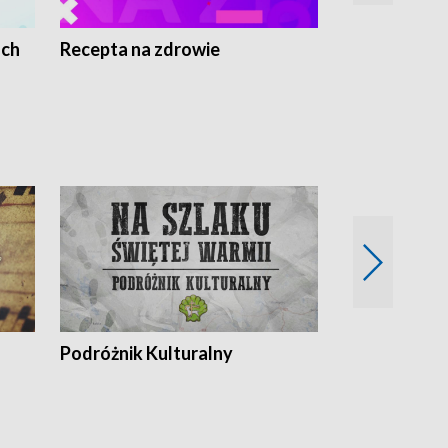
ach
Recepta na zdrowie
Wybieram z
Podróżnik Kulturalny
Okolice Szla