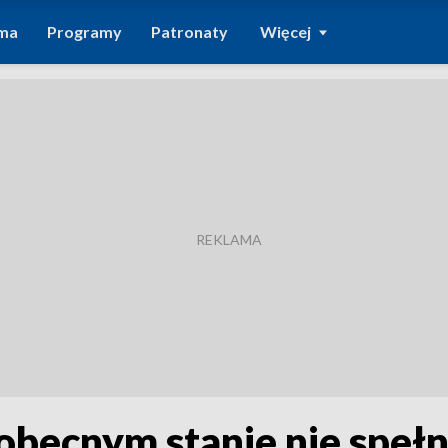
ma
Programy
Patronaty
Więcej
obecnym stanie nie speł