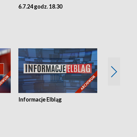
6.7.24 godz. 18.30
5.7.24 godz. 
Informacje Elbląg
Wstaje nowy