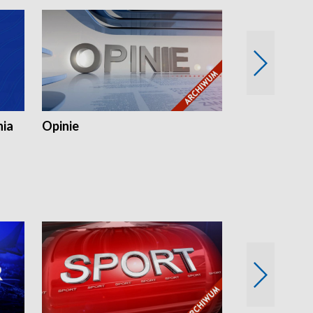
nia
Opinie
Opinie Elblą