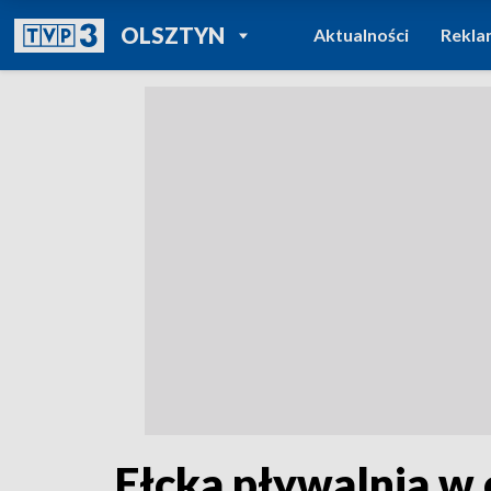
POWRÓT DO
OLSZTYN
Aktualności
Rekla
TVP REGIONY
Ełcka pływalnia w 