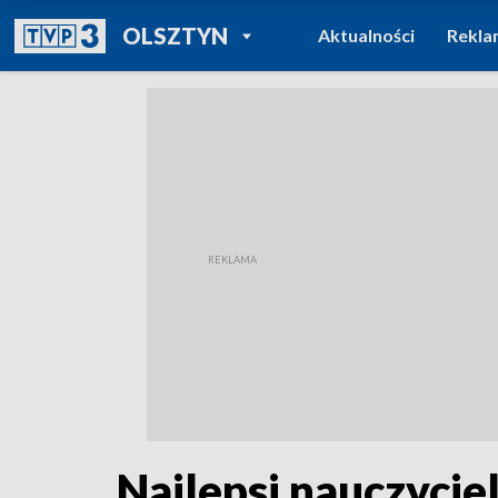
POWRÓT DO
OLSZTYN
Aktualności
Rekla
TVP REGIONY
Najlepsi nauczycie