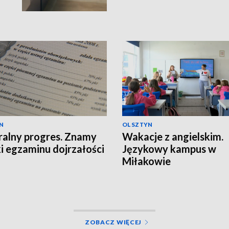
N
OLSZTYN
alny progres. Znamy
Wakacje z angielskim.
i egzaminu dojrzałości
Językowy kampus w
Miłakowie
ZOBACZ WIĘCEJ