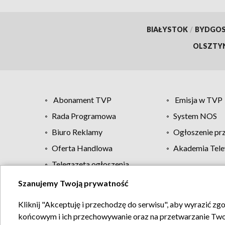
BIAŁYSTOK
/
BYDGO
OLSZTY
Abonament TVP
Emisja w TVP
Rada Programowa
System NOS
Biuro Reklamy
Ogłoszenie pr
Oferta Handlowa
Akademia Tele
Telegazeta ogłoszenia
Szanujemy Twoją prywatność
Regulamin TVP
Kliknij "Akceptuję i przechodzę do serwisu", aby wyrazić zg
końcowym i ich przechowywanie oraz na przetwarzanie Twoich