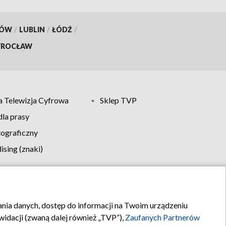
KÓW
/
LUBLIN
/
ŁÓDŹ
/
ROCŁAW
 Telewizja Cyfrowa
Sklep TVP
la prasy
tograficzny
sing (znaki)
klamy
Kontakt
rania danych, dostęp do informacji na Twoim urządzeniu
idacji (zwaną dalej również „TVP”),
Zaufanych Partnerów