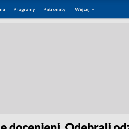
ma
Programy
Patronaty
Więcej
le docenieni. Odebrali o