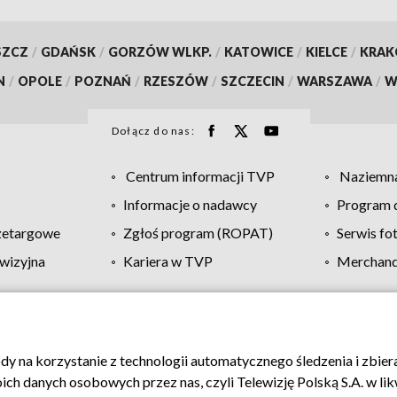
SZCZ
/
GDAŃSK
/
GORZÓW WLKP.
/
KATOWICE
/
KIELCE
/
KRA
N
/
OPOLE
/
POZNAŃ
/
RZESZÓW
/
SZCZECIN
/
WARSZAWA
/
W
Dołącz do nas:
Centrum informacji TVP
Naziemna
Informacje o nadawcy
Program d
zetargowe
Zgłoś program (ROPAT)
Serwis fo
wizyjna
Kariera w TVP
Merchandi
Polityka prywatności
Moje zgody
Pomoc
Biuro re
ody na korzystanie z technologii automatycznego śledzenia i zbie
 danych osobowych przez nas, czyli Telewizję Polską S.A. w likw