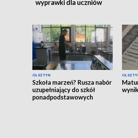
wyprawki dla uczniów
OLSZTYN
OLSZTY
Szkoła marzeń? Rusza nabór
Matur
uzupełniający do szkół
wynik
ponadpodstawowych