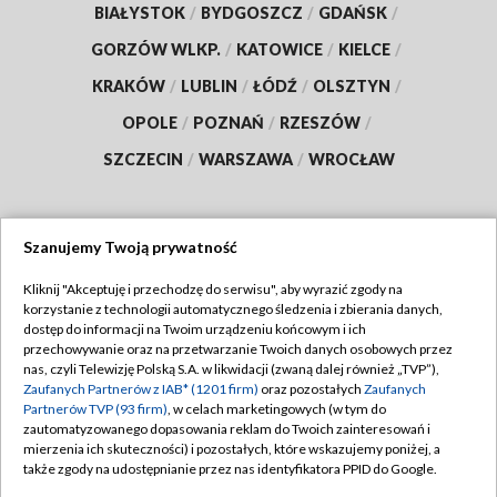
BIAŁYSTOK
/
BYDGOSZCZ
/
GDAŃSK
/
GORZÓW WLKP.
/
KATOWICE
/
KIELCE
/
KRAKÓW
/
LUBLIN
/
ŁÓDŹ
/
OLSZTYN
/
OPOLE
/
POZNAŃ
/
RZESZÓW
/
SZCZECIN
/
WARSZAWA
/
WROCŁAW
Szanujemy Twoją prywatność
Dołącz do nas:
Kliknij "Akceptuję i przechodzę do serwisu", aby wyrazić zgody na
korzystanie z technologii automatycznego śledzenia i zbierania danych,
TVP
dostęp do informacji na Twoim urządzeniu końcowym i ich
Abonament TVP
przechowywanie oraz na przetwarzanie Twoich danych osobowych przez
Regulamin TVP
nas, czyli Telewizję Polską S.A. w likwidacji (zwaną dalej również „TVP”),
Emisja w TVP
Polityka prywatności
Zaufanych Partnerów z IAB* (1201 firm)
oraz pozostałych
Zaufanych
Partnerów TVP (93 firm)
, w celach marketingowych (w tym do
Centrum informacji TVP
Moje zgody
zautomatyzowanego dopasowania reklam do Twoich zainteresowań i
mierzenia ich skuteczności) i pozostałych, które wskazujemy poniżej, a
Naziemna Telewizja Cyfrowa
Pomoc
także zgody na udostępnianie przez nas identyfikatora PPID do Google.
Sklep TVP