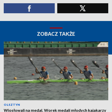
ZOBACZ TAKŻE
OLSZTYN
Wiosłowali na medal. Worek medali młodych kajakarzy