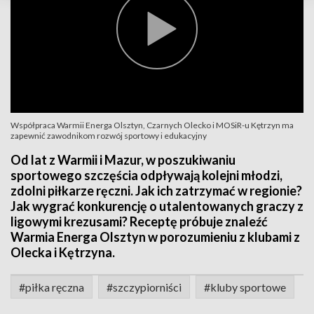
Współpraca Warmii Energa Olsztyn, Czarnych Olecko i MOSiR-u Kętrzyn ma
zapewnić zawodnikom rozwój sportowy i edukacyjny
Od lat z Warmii i Mazur, w poszukiwaniu
sportowego szczęścia odpływają kolejni młodzi,
zdolni piłkarze ręczni. Jak ich zatrzymać w regionie?
Jak wygrać konkurencję o utalentowanych graczy z
ligowymi krezusami? Receptę próbuje znaleźć
Warmia Energa Olsztyn w porozumieniu z klubami z
Olecka i Kętrzyna.
#piłka ręczna
#szczypiorniści
#kluby sportowe