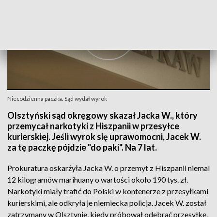
Niecodzienna paczka. Sąd wydał wyrok
Olsztyński sąd okręgowy skazał Jacka W., który
przemycał narkotyki z Hiszpanii w przesyłce
kurierskiej. Jeśli wyrok się uprawomocni, Jacek W.
za tę paczkę pójdzie "do paki". Na 7 lat.
Prokuratura oskarżyła Jacka W. o przemyt z Hiszpanii niemal
12 kilogramów marihuany o wartości około 190 tys. zł.
Narkotyki miały trafić do Polski w kontenerze z przesyłkami
kurierskimi, ale odkryła je niemiecka policja. Jacek W. został
zatrzymany w Olsztynie, kiedy próbował odebrać przesyłkę.