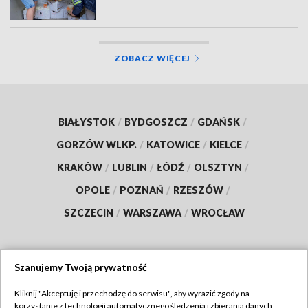
ZOBACZ WIĘCEJ
BIAŁYSTOK
/
BYDGOSZCZ
/
GDAŃSK
/
GORZÓW WLKP.
/
KATOWICE
/
KIELCE
/
KRAKÓW
/
LUBLIN
/
ŁÓDŹ
/
OLSZTYN
/
OPOLE
/
POZNAŃ
/
RZESZÓW
/
SZCZECIN
/
WARSZAWA
/
WROCŁAW
Szanujemy Twoją prywatność
Dołącz do nas:
Kliknij "Akceptuję i przechodzę do serwisu", aby wyrazić zgody na
korzystanie z technologii automatycznego śledzenia i zbierania danych,