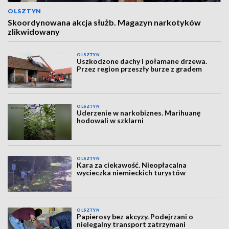
OLSZTYN
Skoordynowana akcja służb. Magazyn narkotyków
zlikwidowany
OLSZTYN
Uszkodzone dachy i połamane drzewa.
Przez region przeszły burze z gradem
OLSZTYN
Uderzenie w narkobiznes. Marihuanę
hodowali w szklarni
OLSZTYN
Kara za ciekawość. Nieopłacalna
wycieczka niemieckich turystów
OLSZTYN
Papierosy bez akcyzy. Podejrzani o
nielegalny transport zatrzymani