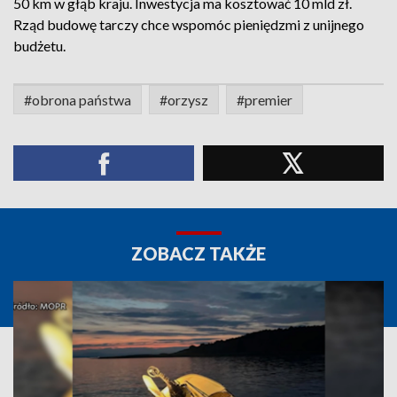
50 km w głąb kraju. Inwestycja ma kosztować 10 mld zł.
Rząd budowę tarczy chce wspomóc pieniędzmi z unijnego
budżetu.
#obrona państwa
#orzysz
#premier
ZOBACZ TAKŻE