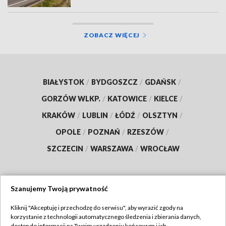
ZOBACZ WIĘCEJ
BIAŁYSTOK
/
BYDGOSZCZ
/
GDAŃSK
/
GORZÓW WLKP.
/
KATOWICE
/
KIELCE
/
KRAKÓW
/
LUBLIN
/
ŁÓDŹ
/
OLSZTYN
/
OPOLE
/
POZNAŃ
/
RZESZÓW
/
SZCZECIN
/
WARSZAWA
/
WROCŁAW
Szanujemy Twoją prywatność
Dołącz do nas:
Kliknij "Akceptuję i przechodzę do serwisu", aby wyrazić zgody na
korzystanie z technologii automatycznego śledzenia i zbierania danych,
TVP
dostęp do informacji na Twoim urządzeniu końcowym i ich