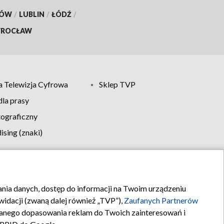
KÓW
/
LUBLIN
/
ŁÓDŹ
/
ROCŁAW
 Telewizja Cyfrowa
Sklep TVP
la prasy
tograficzny
sing (znaki)
klamy
Kontakt
rania danych, dostęp do informacji na Twoim urządzeniu
idacji (zwaną dalej również „TVP”),
Zaufanych Partnerów
anego dopasowania reklam do Twoich zainteresowań i