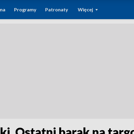
ma
Programy
Patronaty
Więcej
ki. Ostatni barak na ta