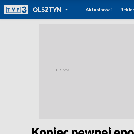
POWRÓT DO
OLSZTYN
Aktualności
Rekla
TVP REGIONY
Koniec pewnej epo