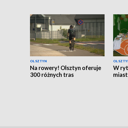
OLSZTYN
OLSZTY
Na rowery! Olsztyn oferuje
W ryt
300 różnych tras
miast