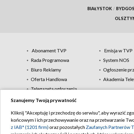
BIAŁYSTOK
/
BYDGO
OLSZTY
Abonament TVP
Emisja w TVP
Rada Programowa
System NOS
Biuro Reklamy
Ogłoszenie pr
Oferta Handlowa
Akademia Tele
Telegazeta ogłoszenia
Szanujemy Twoją prywatność
Regulamin TVP
Kliknij "Akceptuję i przechodzę do serwisu", aby wyrazić zg
końcowym i ich przechowywanie oraz na przetwarzanie Twoich
z IAB* (1201 firm)
oraz pozostałych
Zaufanych Partnerów T