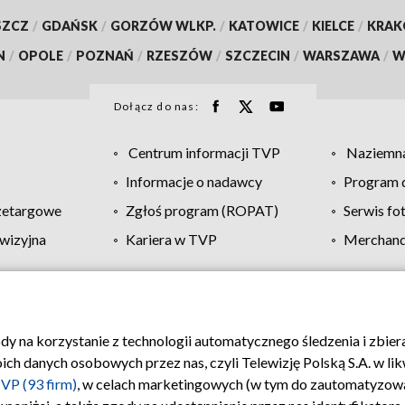
SZCZ
/
GDAŃSK
/
GORZÓW WLKP.
/
KATOWICE
/
KIELCE
/
KRA
N
/
OPOLE
/
POZNAŃ
/
RZESZÓW
/
SZCZECIN
/
WARSZAWA
/
W
Dołącz do nas:
Centrum informacji TVP
Naziemna
Informacje o nadawcy
Program d
zetargowe
Zgłoś program (ROPAT)
Serwis fo
wizyjna
Kariera w TVP
Merchandi
Polityka prywatności
Moje zgody
Pomoc
Biuro re
ody na korzystanie z technologii automatycznego śledzenia i zbie
 danych osobowych przez nas, czyli Telewizję Polską S.A. w likw
VP (93 firm)
, w celach marketingowych (w tym do zautomatyzow