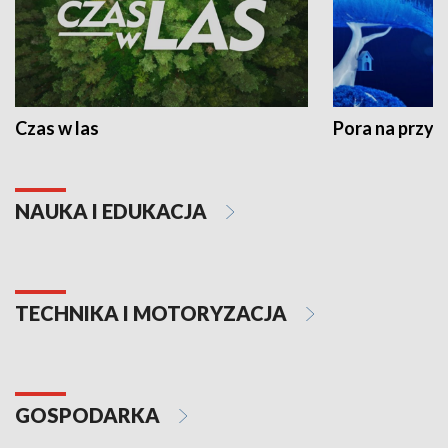
Czas w las
Pora na przyr
NAUKA I EDUKACJA
TECHNIKA I MOTORYZACJA
GOSPODARKA