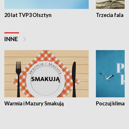
20 lat TVP3 Olsztyn
Trzecia fala -
INNE
Warmia i Mazury Smakują
Poczuj klimat