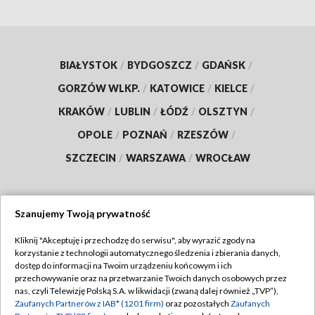
BIAŁYSTOK
/
BYDGOSZCZ
/
GDAŃSK
/
GORZÓW WLKP.
/
KATOWICE
/
KIELCE
/
KRAKÓW
/
LUBLIN
/
ŁÓDŹ
/
OLSZTYN
/
OPOLE
/
POZNAŃ
/
RZESZÓW
/
SZCZECIN
/
WARSZAWA
/
WROCŁAW
Szanujemy Twoją prywatność
Dołącz do nas:
Kliknij "Akceptuję i przechodzę do serwisu", aby wyrazić zgody na
korzystanie z technologii automatycznego śledzenia i zbierania danych,
TVP
dostęp do informacji na Twoim urządzeniu końcowym i ich
Abonament TVP
przechowywanie oraz na przetwarzanie Twoich danych osobowych przez
Regulamin TVP
nas, czyli Telewizję Polską S.A. w likwidacji (zwaną dalej również „TVP”),
Emisja w TVP
Zaufanych Partnerów z IAB* (1201 firm)
oraz pozostałych
Zaufanych
Polityka prywatności