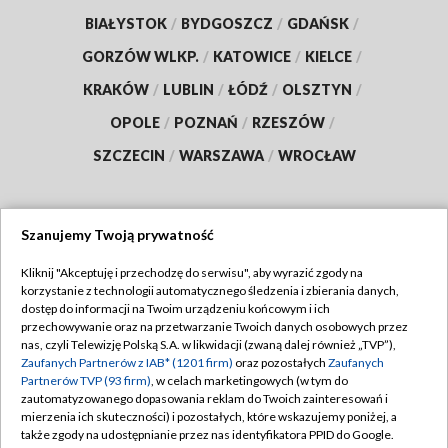
BIAŁYSTOK
/
BYDGOSZCZ
/
GDAŃSK
/
GORZÓW WLKP.
/
KATOWICE
/
KIELCE
/
KRAKÓW
/
LUBLIN
/
ŁÓDŹ
/
OLSZTYN
/
OPOLE
/
POZNAŃ
/
RZESZÓW
/
SZCZECIN
/
WARSZAWA
/
WROCŁAW
Szanujemy Twoją prywatność
Dołącz do nas:
Kliknij "Akceptuję i przechodzę do serwisu", aby wyrazić zgody na
korzystanie z technologii automatycznego śledzenia i zbierania danych,
TVP
dostęp do informacji na Twoim urządzeniu końcowym i ich
Abonament TVP
przechowywanie oraz na przetwarzanie Twoich danych osobowych przez
Regulamin TVP
nas, czyli Telewizję Polską S.A. w likwidacji (zwaną dalej również „TVP”),
Emisja w TVP
Zaufanych Partnerów z IAB* (1201 firm)
oraz pozostałych
Zaufanych
Polityka prywatności
Partnerów TVP (93 firm)
, w celach marketingowych (w tym do
Centrum informacji TVP
Moje zgody
zautomatyzowanego dopasowania reklam do Twoich zainteresowań i
mierzenia ich skuteczności) i pozostałych, które wskazujemy poniżej, a
Naziemna Telewizja Cyfrowa
Pomoc
także zgody na udostępnianie przez nas identyfikatora PPID do Google.