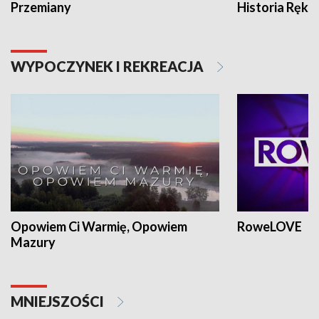
Przemiany
Historia Ręką
WYPOCZYNEK I REKREACJA
Opowiem Ci Warmię, Opowiem
RoweLOVE
Mazury
MNIEJSZOŚCI