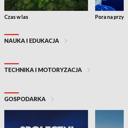
Czas w las
Pora na przyr
NAUKA I EDUKACJA
TECHNIKA I MOTORYZACJA
GOSPODARKA