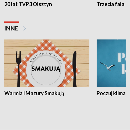
20 lat TVP3 Olsztyn
Trzecia fala -
INNE
Warmia i Mazury Smakują
Poczuj klimat