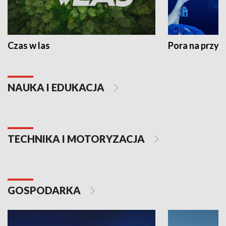
Czas w las
Pora na przyr
NAUKA I EDUKACJA
TECHNIKA I MOTORYZACJA
GOSPODARKA