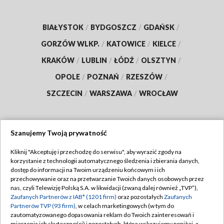
BIAŁYSTOK
/
BYDGOSZCZ
/
GDAŃSK
/
GORZÓW WLKP.
/
KATOWICE
/
KIELCE
/
KRAKÓW
/
LUBLIN
/
ŁÓDŹ
/
OLSZTYN
/
OPOLE
/
POZNAŃ
/
RZESZÓW
/
SZCZECIN
/
WARSZAWA
/
WROCŁAW
Szanujemy Twoją prywatność
Dołącz do nas:
Kliknij "Akceptuję i przechodzę do serwisu", aby wyrazić zgody na
korzystanie z technologii automatycznego śledzenia i zbierania danych,
TVP
dostęp do informacji na Twoim urządzeniu końcowym i ich
Abonament TVP
przechowywanie oraz na przetwarzanie Twoich danych osobowych przez
Regulamin TVP
nas, czyli Telewizję Polską S.A. w likwidacji (zwaną dalej również „TVP”),
Emisja w TVP
Zaufanych Partnerów z IAB* (1201 firm)
oraz pozostałych
Zaufanych
Polityka prywatności
Partnerów TVP (93 firm)
, w celach marketingowych (w tym do
Centrum informacji TVP
Moje zgody
zautomatyzowanego dopasowania reklam do Twoich zainteresowań i
mierzenia ich skuteczności) i pozostałych, które wskazujemy poniżej, a