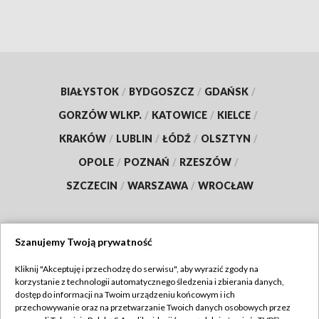
BIAŁYSTOK
/
BYDGOSZCZ
/
GDAŃSK
/
GORZÓW WLKP.
/
KATOWICE
/
KIELCE
/
KRAKÓW
/
LUBLIN
/
ŁÓDŹ
/
OLSZTYN
/
OPOLE
/
POZNAŃ
/
RZESZÓW
/
SZCZECIN
/
WARSZAWA
/
WROCŁAW
Szanujemy Twoją prywatność
Dołącz do nas:
Kliknij "Akceptuję i przechodzę do serwisu", aby wyrazić zgody na
korzystanie z technologii automatycznego śledzenia i zbierania danych,
TVP
dostęp do informacji na Twoim urządzeniu końcowym i ich
Abonament TVP
przechowywanie oraz na przetwarzanie Twoich danych osobowych przez
Regulamin TVP