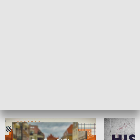
SPOŁECZEŃSTWO
Moje miejsce
Winda region
HISTORIA