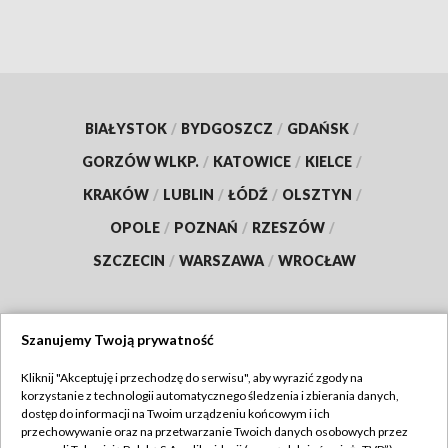
BIAŁYSTOK
/
BYDGOSZCZ
/
GDAŃSK
/
GORZÓW WLKP.
/
KATOWICE
/
KIELCE
/
KRAKÓW
/
LUBLIN
/
ŁÓDŹ
/
OLSZTYN
/
OPOLE
/
POZNAŃ
/
RZESZÓW
/
SZCZECIN
/
WARSZAWA
/
WROCŁAW
Szanujemy Twoją prywatność
Dołącz do nas:
Kliknij "Akceptuję i przechodzę do serwisu", aby wyrazić zgody na
korzystanie z technologii automatycznego śledzenia i zbierania danych,
TVP
dostęp do informacji na Twoim urządzeniu końcowym i ich
Abonament TVP
przechowywanie oraz na przetwarzanie Twoich danych osobowych przez
Regulamin TVP