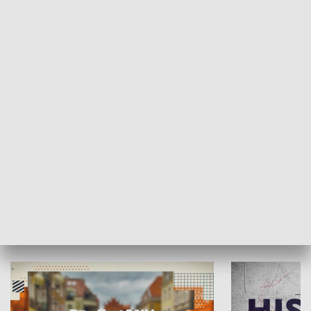
SPOŁECZEŃSTWO
Moje miejsce
Winda region
HISTORIA