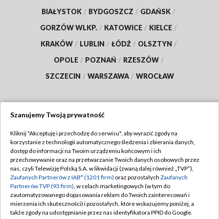
BIAŁYSTOK
/
BYDGOSZCZ
/
GDAŃSK
/
GORZÓW WLKP.
/
KATOWICE
/
KIELCE
/
KRAKÓW
/
LUBLIN
/
ŁÓDŹ
/
OLSZTYN
/
OPOLE
/
POZNAŃ
/
RZESZÓW
/
SZCZECIN
/
WARSZAWA
/
WROCŁAW
Szanujemy Twoją prywatność
Dołącz do nas:
Kliknij "Akceptuję i przechodzę do serwisu", aby wyrazić zgody na
korzystanie z technologii automatycznego śledzenia i zbierania danych,
TVP
dostęp do informacji na Twoim urządzeniu końcowym i ich
Abonament TVP
przechowywanie oraz na przetwarzanie Twoich danych osobowych przez
Regulamin TVP
nas, czyli Telewizję Polską S.A. w likwidacji (zwaną dalej również „TVP”),
Emisja w TVP
Zaufanych Partnerów z IAB* (1201 firm)
oraz pozostałych
Zaufanych
Polityka prywatności
Partnerów TVP (93 firm)
, w celach marketingowych (w tym do
Centrum informacji TVP
Moje zgody
zautomatyzowanego dopasowania reklam do Twoich zainteresowań i
mierzenia ich skuteczności) i pozostałych, które wskazujemy poniżej, a
Naziemna Telewizja Cyfrowa
Pomoc
także zgody na udostępnianie przez nas identyfikatora PPID do Google.