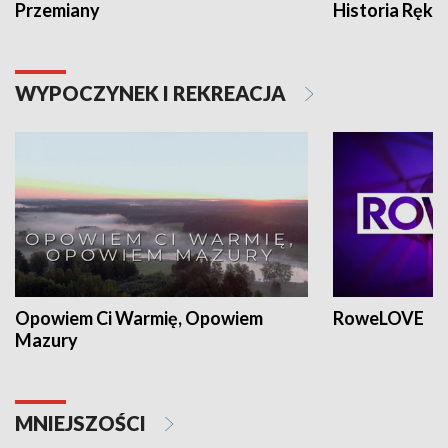
Przemiany
Historia Ręką
WYPOCZYNEK I REKREACJA
Opowiem Ci Warmię, Opowiem
RoweLOVE
Mazury
MNIEJSZOŚCI