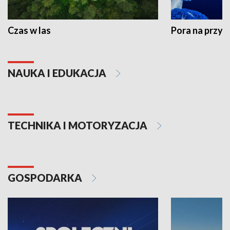
Czas w las
Pora na przyr
NAUKA I EDUKACJA
TECHNIKA I MOTORYZACJA
GOSPODARKA