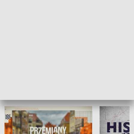
SPOŁECZEŃSTWO
Moje miejsce
Winda region
HISTORIA