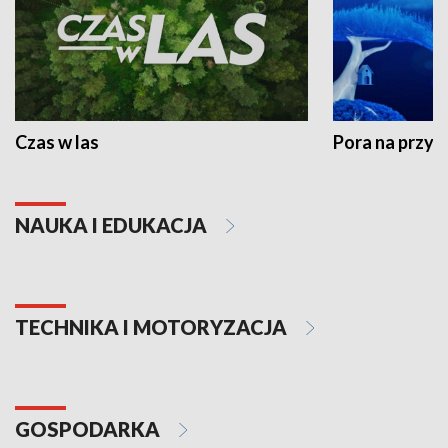
Czas w las
Pora na przyr
NAUKA I EDUKACJA
TECHNIKA I MOTORYZACJA
GOSPODARKA