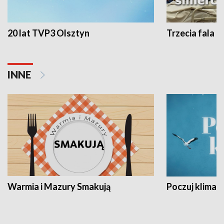
20 lat TVP3 Olsztyn
Trzecia fala -
INNE
Warmia i Mazury Smakują
Poczuj klimat