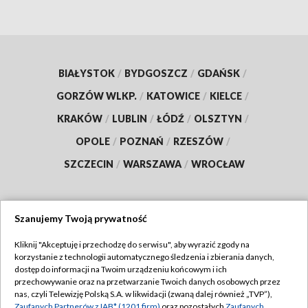
BIAŁYSTOK
/
BYDGOSZCZ
/
GDAŃSK
/
GORZÓW WLKP.
/
KATOWICE
/
KIELCE
/
KRAKÓW
/
LUBLIN
/
ŁÓDŹ
/
OLSZTYN
/
OPOLE
/
POZNAŃ
/
RZESZÓW
/
SZCZECIN
/
WARSZAWA
/
WROCŁAW
Szanujemy Twoją prywatność
Dołącz do nas:
Kliknij "Akceptuję i przechodzę do serwisu", aby wyrazić zgody na
korzystanie z technologii automatycznego śledzenia i zbierania danych,
TVP
dostęp do informacji na Twoim urządzeniu końcowym i ich
Abonament TVP
przechowywanie oraz na przetwarzanie Twoich danych osobowych przez
Regulamin TVP
nas, czyli Telewizję Polską S.A. w likwidacji (zwaną dalej również „TVP”),
Emisja w TVP
Zaufanych Partnerów z IAB* (1201 firm)
oraz pozostałych
Zaufanych
Polityka prywatności