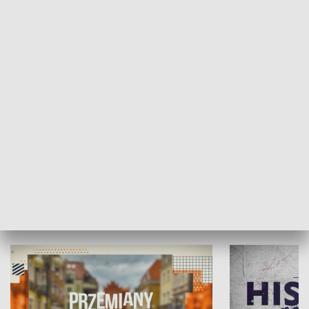
SPOŁECZEŃSTWO
Moje miejsce
Winda region
HISTORIA