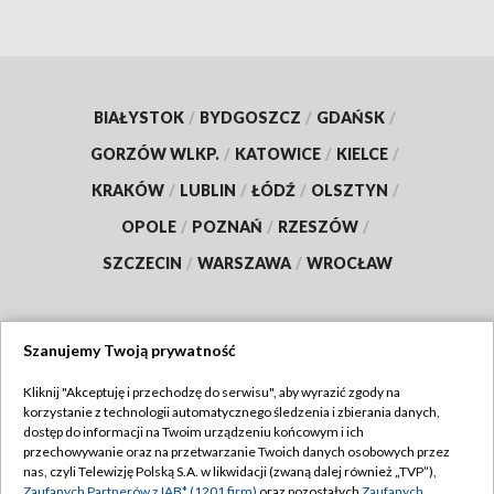
BIAŁYSTOK
/
BYDGOSZCZ
/
GDAŃSK
/
GORZÓW WLKP.
/
KATOWICE
/
KIELCE
/
KRAKÓW
/
LUBLIN
/
ŁÓDŹ
/
OLSZTYN
/
OPOLE
/
POZNAŃ
/
RZESZÓW
/
SZCZECIN
/
WARSZAWA
/
WROCŁAW
Szanujemy Twoją prywatność
Dołącz do nas:
Kliknij "Akceptuję i przechodzę do serwisu", aby wyrazić zgody na
korzystanie z technologii automatycznego śledzenia i zbierania danych,
TVP
dostęp do informacji na Twoim urządzeniu końcowym i ich
Abonament TVP
przechowywanie oraz na przetwarzanie Twoich danych osobowych przez
Regulamin TVP
nas, czyli Telewizję Polską S.A. w likwidacji (zwaną dalej również „TVP”),
Emisja w TVP
Zaufanych Partnerów z IAB* (1201 firm)
oraz pozostałych
Zaufanych
Polityka prywatności