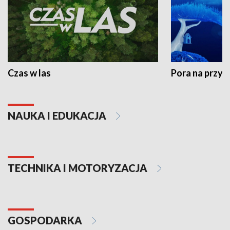
Czas w las
Pora na przyr
NAUKA I EDUKACJA
TECHNIKA I MOTORYZACJA
GOSPODARKA