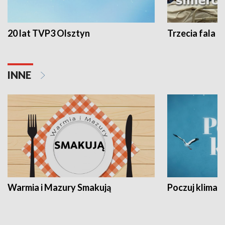
20 lat TVP3 Olsztyn
Trzecia fala -
INNE
Warmia i Mazury Smakują
Poczuj klimat