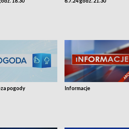
godz. 18.30
6.7.24 godz. 21.30
za pogody
Informacje