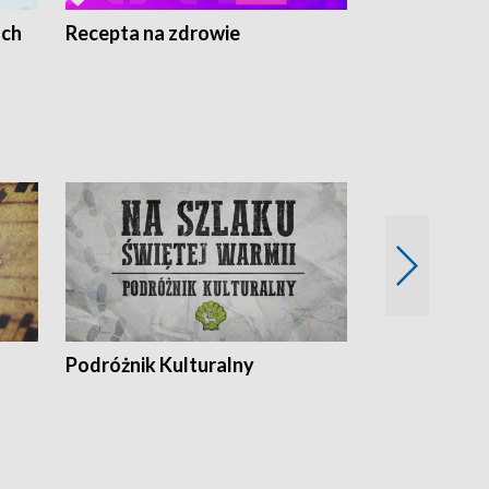
ach
Recepta na zdrowie
Wybieram z
Podróżnik Kulturalny
Okolice Szla