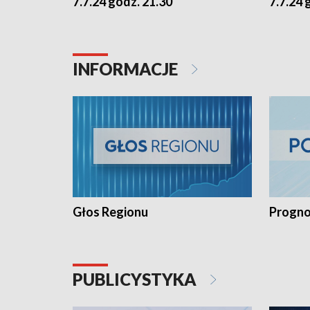
7.7.24 godz. 21.30
7.7.24 
INFORMACJE
Głos Regionu
Progno
PUBLICYSTYKA