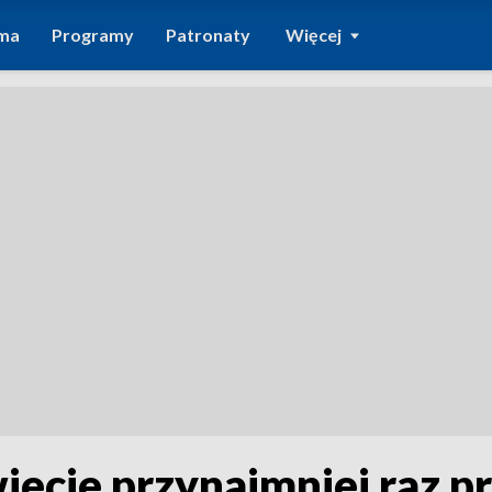
ma
Programy
Patronaty
Więcej
wiecie przynajmniej raz p