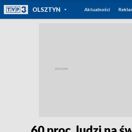
POWRÓT DO
OLSZTYN
Aktualności
Rekla
TVP REGIONY
60 proc. ludzi na ś