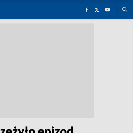
rzeżyło epizod