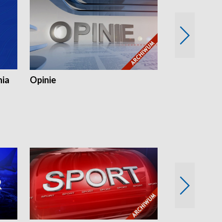
nia
Opinie
Opinie Elblą