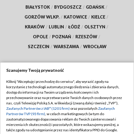
BIAŁYSTOK
/
BYDGOSZCZ
/
GDAŃSK
/
GORZÓW WLKP.
/
KATOWICE
/
KIELCE
/
KRAKÓW
/
LUBLIN
/
ŁÓDŹ
/
OLSZTYN
/
OPOLE
/
POZNAŃ
/
RZESZÓW
/
SZCZECIN
/
WARSZAWA
/
WROCŁAW
Szanujemy Twoją prywatność
Dołącz do nas:
Kliknij "Akceptuję i przechodzę do serwisu", aby wyrazić zgody na
korzystanie z technologii automatycznego śledzenia i zbierania danych,
TVP
dostęp do informacji na Twoim urządzeniu końcowym i ich
Abonament TVP
przechowywanie oraz na przetwarzanie Twoich danych osobowych przez
Regulamin TVP
nas, czyli Telewizję Polską S.A. w likwidacji (zwaną dalej również „TVP”),
Emisja w TVP
Zaufanych Partnerów z IAB* (1201 firm)
oraz pozostałych
Zaufanych
Polityka prywatności
Partnerów TVP (93 firm)
, w celach marketingowych (w tym do
Centrum informacji TVP
Moje zgody
zautomatyzowanego dopasowania reklam do Twoich zainteresowań i
mierzenia ich skuteczności) i pozostałych, które wskazujemy poniżej, a
Naziemna Telewizja Cyfrowa
Pomoc
także zgody na udostępnianie przez nas identyfikatora PPID do Google.