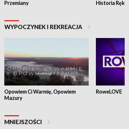
Przemiany
Historia Ręką
WYPOCZYNEK I REKREACJA
Opowiem Ci Warmię, Opowiem
RoweLOVE
Mazury
MNIEJSZOŚCI