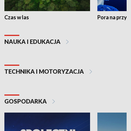
Czas w las
Pora na przyr
NAUKA I EDUKACJA
TECHNIKA I MOTORYZACJA
GOSPODARKA