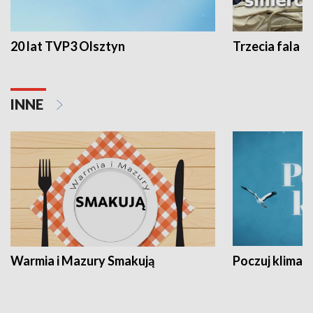
20 lat TVP3 Olsztyn
Trzecia fala -
INNE
Warmia i Mazury Smakują
Poczuj klimat