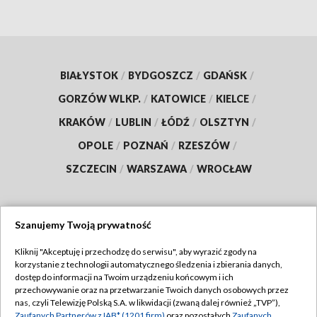
BIAŁYSTOK
/
BYDGOSZCZ
/
GDAŃSK
/
GORZÓW WLKP.
/
KATOWICE
/
KIELCE
/
KRAKÓW
/
LUBLIN
/
ŁÓDŹ
/
OLSZTYN
/
OPOLE
/
POZNAŃ
/
RZESZÓW
/
SZCZECIN
/
WARSZAWA
/
WROCŁAW
Szanujemy Twoją prywatność
Dołącz do nas:
Kliknij "Akceptuję i przechodzę do serwisu", aby wyrazić zgody na
korzystanie z technologii automatycznego śledzenia i zbierania danych,
TVP
dostęp do informacji na Twoim urządzeniu końcowym i ich
Abonament TVP
przechowywanie oraz na przetwarzanie Twoich danych osobowych przez
Regulamin TVP
nas, czyli Telewizję Polską S.A. w likwidacji (zwaną dalej również „TVP”),
Emisja w TVP
Zaufanych Partnerów z IAB* (1201 firm)
oraz pozostałych
Zaufanych
Polityka prywatności