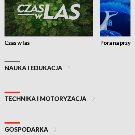
Czas w las
Pora na przyr
NAUKA I EDUKACJA
TECHNIKA I MOTORYZACJA
GOSPODARKA