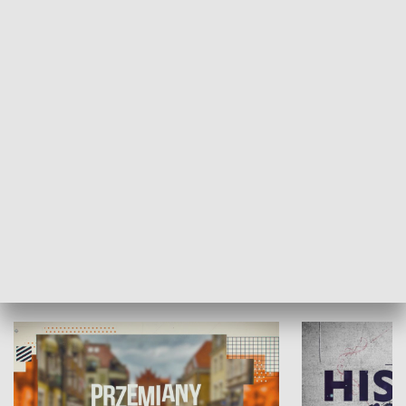
SPOŁECZEŃSTWO
Moje miejsce
Winda region
HISTORIA